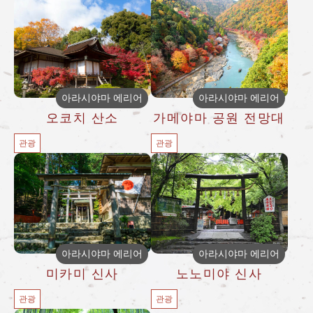
아라시야마 에리어
아라시야마 에리어
오코치 산소
가메야마 공원 전망대
관광
관광
아라시야마 에리어
아라시야마 에리어
미카미 신사
노노미야 신사
관광
관광