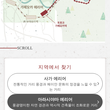
사가노 토롯코 열차란
계절별 즐기는 법
투어 소개
자주 묻는 질문(FAQ)
공지
SCROLL
station information
각역 정보
지역에서 찾기
각역 정보 리스트
사가 에리어
전통적인 거리 풍경과 헤이안 문화의 정경을 느낄 수 있
토롯코 사가역
는 거리
토롯코 아라시야마역
아라시야마 에리어
토롯코 호즈쿄역
풍광명미한 자연 경관과 역사적 건축물이 조화로운 거리