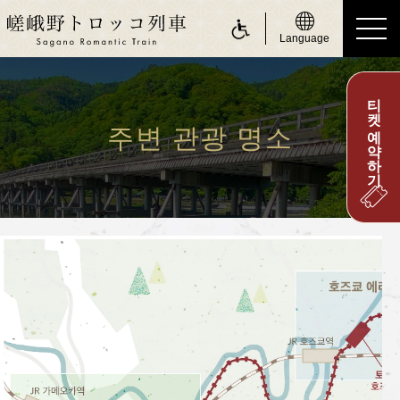
Language
티켓 예약하기
ride a Sagano Romantic Train
토롯코 승차
주변 관광 명소
운행 스케줄 안내
시간표 안내
운임 및 승차권 안내
좌석 안내
몸이 불편하신 고객님
about Sagano Romantic Train
사가노 토롯코에 대하여