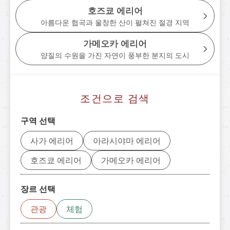
토롯코 가메오카역
호즈쿄 에리어
아름다운 협곡과 울창한 산이 펼쳐진 절경 지역
tourist attractions
주변 관광 명소
가메오카 에리어
양질의 수원을 가진 자연이 풍부한 분지의 도시
주변 관광 명소 리스트
사가 에리어
조건으로 검색
아라시야마 에리어
구역 선택
호즈쿄 에리어
사가 에리어
아라시야마 에리어
가메오카 에리어
호즈쿄 에리어
가메오카 에리어
장르 선택
티켓 예약하기
관광
체험