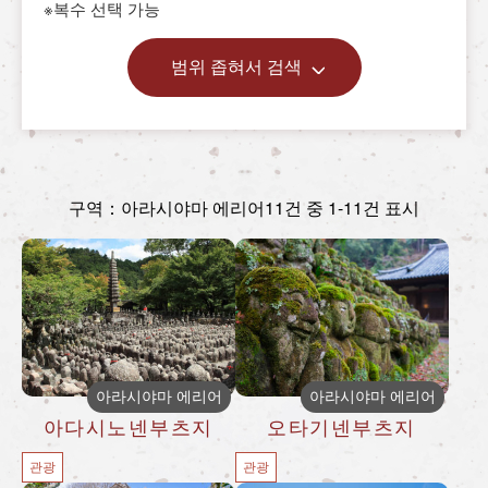
※복수 선택 가능
범위 좁혀서 검색
구역：아라시야마 에리어
11건 중 1-11건 표시
아라시야마 에리어
아라시야마 에리어
아다시노넨부츠지
오타기넨부츠지
관광
관광