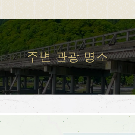
Sagano Romantic Train
about Sagano Romantic Train
stati
코 승차
사가노 토롯코에 대하여
각역
주변 관광 명소
행 스케줄 안내
사가노 토롯코 열차란
각
간표 안내
계절별 즐기는 법
 및 승차권 안내
투어 소개
석 안내
자주 묻는 질문(FAQ)
이 불편하신 고객님
공지