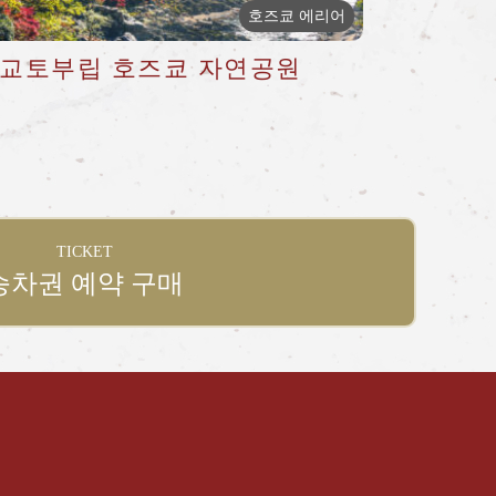
호즈쿄 에리어
교토부립 호즈쿄 자연공원
TICKET
승차권 예약 구매