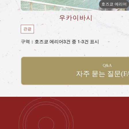
호즈쿄 에리어
우카이바시
관광
구역：호즈쿄 에리어
3건 중 1-3건 표시
Q&A
자주 묻는 질문(FA