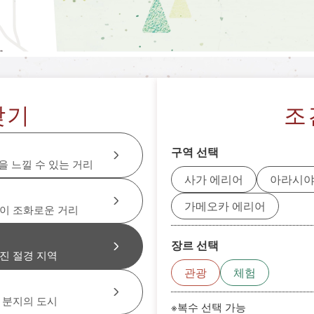
찾기
조
구역 선택
을 느낄 수 있는 거리
사가 에리어
아라시야
가메오카 에리어
이 조화로운 거리
장르 선택
진 절경 지역
관광
체험
 분지의 도시
※복수 선택 가능