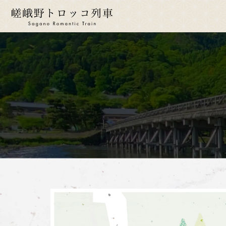
ride a 
토롯
운
시
운임
좌
몸