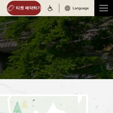
티켓 예약하기
Language
on information
tourist attractions
 정보
주변 관광 명소
역 정보 리스트
주변 관광 명소 리스트
토롯코 사가역
사가 에리어
토롯코 아라시야마역
아라시야마 에리어
토롯코 호즈쿄역
호즈쿄 에리어
토롯코 가메오카역
가메오카 에리어