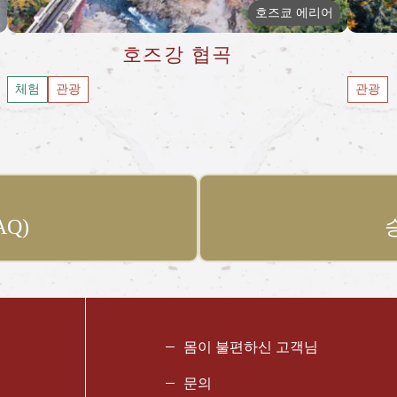
호즈쿄 에리어
호즈강 협곡
체험
관광
관광
Q)
몸이 불편하신 고객님
문의