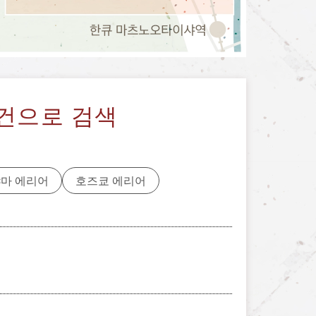
건으로 검색
마 에리어
호즈쿄 에리어