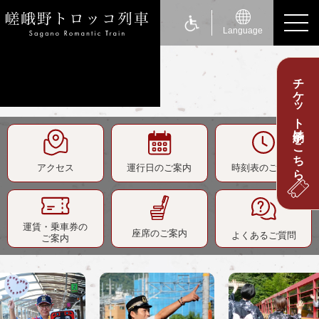
Language
チケット予約はこちら
ride a Sagano Romantic Train
トロッコに乗る
運行日のご案内
アクセス
運行日のご案内
時刻表のご案内
時刻表のご案内
運賃・乗車券のご案内
座席のご案内
運賃・乗車券の
座席のご案内
よくあるご質問
ご案内
お身体の不自由なお客さまへ
about Sagano Romantic Train
嵯峨野トロッコについて