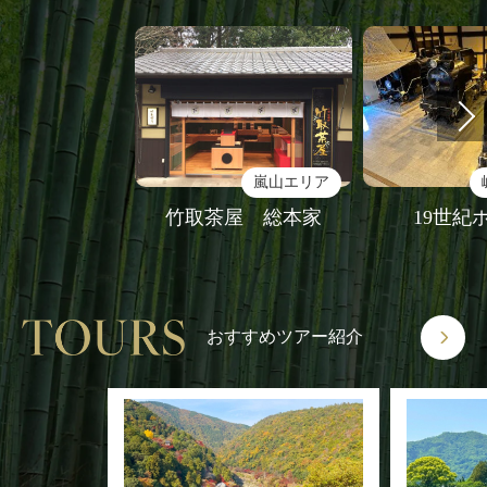
嵐山エリア
竹取茶屋 総本家
19世紀
おすすめツアー紹介