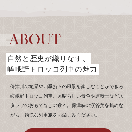
トロッコ亀岡駅
tourist attractions
周辺観光スポット
周辺観光スポット一覧
嵯峨エリア
自然と歴史が織りなす、
嵐山エリア
嵯峨野トロッコ列車の魅力
保津峡エリア
亀岡エリア
保津川の絶景や四季折々の風景を楽しむことができる
嵯峨野トロッコ列車、素晴らしい景色や運転士などス
タッフのおもてなしの数々。保津峡の渓谷美を眺めな
チケット予約はこちら
がら、爽快な列車旅をお楽しみください。