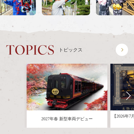
音声ガイド
ON THE TRIP
嵯峨野トロッコ列車とは
季節ごとの楽しみ方
ツアー紹介
よくあるご質問
トピックス
お知らせ
station information
各駅情報
各駅情報一覧
トロッコ嵯峨駅
トロッコ嵐山駅
【2026年
2027年春 新型車両デビュー
トロッコ保津峡駅