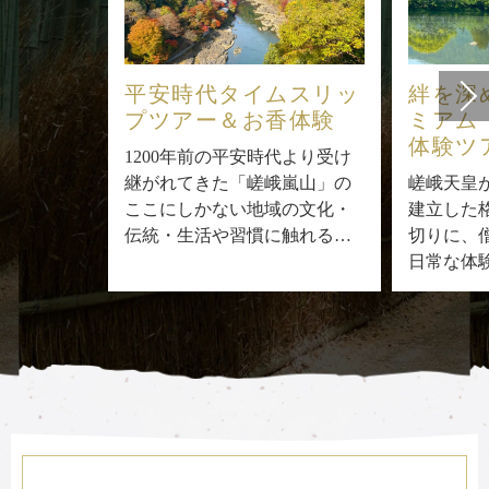
平安時代タイムスリッ
絆を深
プツアー
＆お香体験
ミアム
体験ツ
1200年前の平安時代より受け
継がれてきた「嵯峨嵐山」の
嵯峨天皇
ここにしかない地域の文化・
建立した
伝統・生活や習慣に触れる
切りに、
「平安時代タイムスリップツ
日常な体
アー」
のご案内