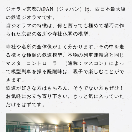
トロッコ亀岡駅
ジオラマ京都JAPAN（ジャパン）は、西日本最大級
tourist attractions
の鉄道ジオラマです。
周辺観光スポット
当ジオラマの特徴は、何と言っても極めて精巧に作
られた京都の名所や寺社仏閣の模型。
周辺観光スポット一覧
寺社や名所の全体像がよく分かります。その中を走
嵯峨エリア
る様々な種類の鉄道模型、本物の列車運転席と同じ
嵐山エリア
マスターコントローラー（通称：マスコン）によっ
て模型列車を操る醍醐味は、親子で楽しむことがで
保津峡エリア
きます。
亀岡エリア
鉄道が好きな方はもちろん、そうでない方もぜひ！
お気軽にお立ち寄り下さい。きっと気に入っていた
だけるはずです。
チケット予約はこちら