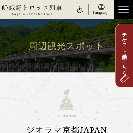
Language
チケット予約はこちら
ride a Sagano Romantic Train
トロッコに乗る
周辺観光スポット
運行日のご案内
時刻表のご案内
運賃・乗車券のご案内
座席のご案内
お身体の不自由なお客さまへ
about Sagano Romantic Train
tourist spot
嵯峨野トロッコについて
ジオラマ京都JAPAN