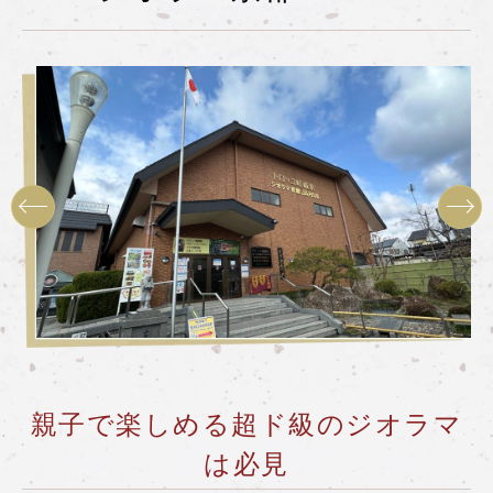
嵯峨野トロッコ列車とは
季節ごとの楽しみ方
ツアー紹介
よくあるご質問
お知らせ
station information
各駅情報
各駅情報一覧
トロッコ嵯峨駅
親子で楽しめる超ド級のジオラマ
トロッコ嵐山駅
は必見
トロッコ保津峡駅