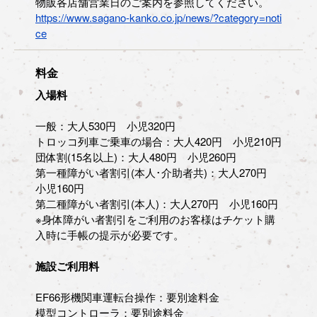
物販各店舗営業日のご案内を参照してください。
https://www.sagano-kanko.co.jp/news/?category=noti
ce
料金
入場料
一般：大人530円 小児320円
トロッコ列車ご乗車の場合：大人420円 小児210円
団体割(15名以上)：大人480円 小児260円
第一種障がい者割引(本人･介助者共)：大人270円
小児160円
第二種障がい者割引(本人)：大人270円 小児160円
※身体障がい者割引をご利用のお客様はチケット購
入時に手帳の提示が必要です。
施設ご利用料
EF66形機関車運転台操作：要別途料金
模型コントローラ：要別途料金