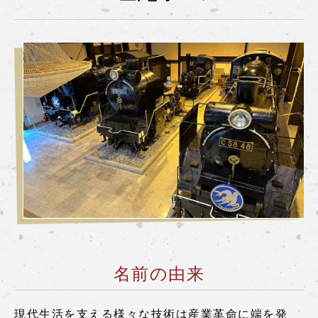
嵯峨野トロッコ列車とは
季節ごとの楽しみ方
ツアー紹介
よくあるご質問
お知らせ
station information
各駅情報
各駅情報一覧
トロッコ嵯峨駅
名前の由来
トロッコ嵐山駅
トロッコ保津峡駅
現代生活を支える様々な技術は産業革命に端を発