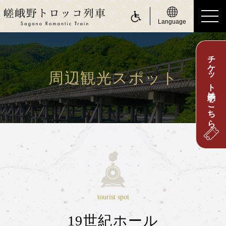
Language
チケット予約はこちら
ride a Sagano Romantic Train
トロッコに乗る
周辺観光スポット
運行日のご案内
時刻表のご案内
運賃・乗車券のご案内
座席のご案内
お身体の不自由なお客さまへ
about Sagano Romantic Train
tourist spot
嵯峨野トロッコについて
19世紀ホール