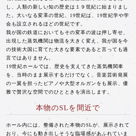
トロッコ亀岡駅
し、人類の新しい知の歴史は１９世紀に始まりまし
tourist attractions
た。大いなる変革の世紀、19世紀は、19世紀学や学
周辺観光スポット
会も設立されるほどの世紀です。
我が国の鉄道においてもその変革の波は押し寄せ、
出現した蒸気機関は物流を大きく変え、我が国を今
周辺観光スポット一覧
の技術大国に育てた大きな要素であると言っても過
嵯峨エリア
言ではありません。
嵐山エリア
19世紀ホールでは、歴史を支えてきた蒸気機関車
を、当時のまま展示するだけでなく、音楽芸術発展
保津峡エリア
の一翼を担ったピアノや大型オルガンをも展示、優
亀岡エリア
雅で贅沢な空間でのひとときを演出します。
本物のSLを間近で
チケット予約はこちら
ホール内には、整備された本物のSLが、展示されて
おり、今にも動き出しそうな臨場感があふれていま