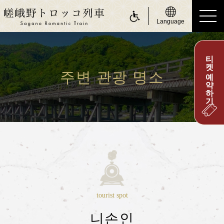
Language
티켓 예약하기
ride a Sagano Romantic Train
토롯코 승차
주변 관광 명소
운행 스케줄 안내
시간표 안내
운임 및 승차권 안내
좌석 안내
몸이 불편하신 고객님
about Sagano Romantic Train
tourist spot
사가노 토롯코에 대하여
니손인