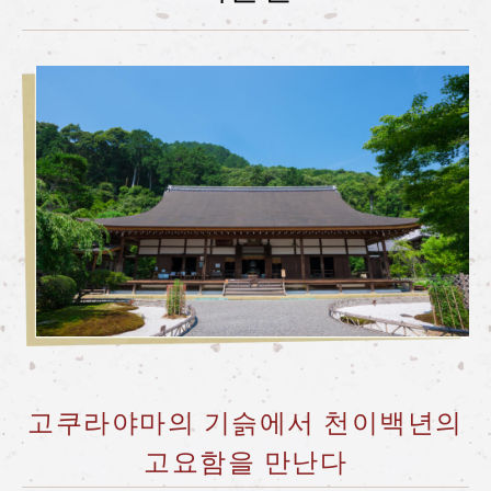
사가노 토롯코 열차란
계절별 즐기는 법
투어 소개
자주 묻는 질문(FAQ)
공지
station information
각역 정보
각역 정보 리스트
토롯코 사가역
고쿠라야마의 기슭에서 천이백년의
토롯코 아라시야마역
고요함을 만난다
토롯코 호즈쿄역