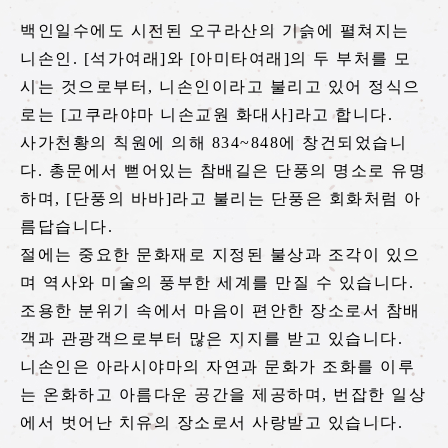
토롯코 가메오카역
백인일수에도 시전된 오구라산의 기슭에 펼쳐지는
tourist attractions
니손인. [석가여래]와 [아미타여래]의 두 부처를 모
주변 관광 명소
시는 것으로부터, 니손인이라고 불리고 있어 정식으
로는 [고쿠라야마 니손교원 화대사]라고 합니다.
주변 관광 명소 리스트
사가천황의 칙원에 의해 834~848에 창건되었습니
다. 총문에서 뻗어있는 참배길은 단풍의 명소로 유명
사가 에리어
하며, [단풍의 바바]라고 불리는 단풍은 회화처럼 아
아라시야마 에리어
름답습니다.
호즈쿄 에리어
절에는 중요한 문화재로 지정된 불상과 조각이 있으
며 역사와 미술의 풍부한 세계를 만질 수 있습니다.
가메오카 에리어
조용한 분위기 속에서 마음이 편안한 장소로서 참배
객과 관광객으로부터 많은 지지를 받고 있습니다.
니손인은 아라시야마의 자연과 문화가 조화를 이루
티켓 예약하기
는 온화하고 아름다운 공간을 제공하며, 번잡한 일상
에서 벗어난 치유의 장소로서 사랑받고 있습니다.