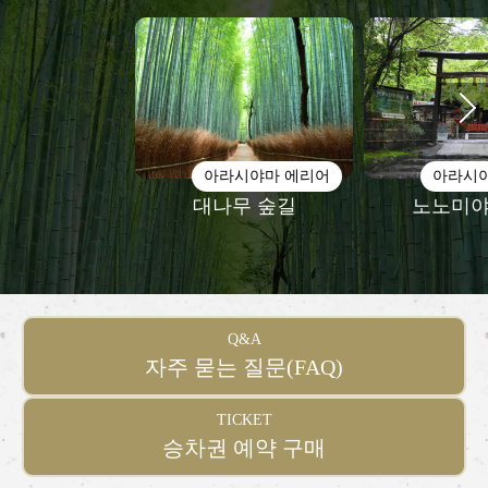
아라시야마 에리어
아라시
대나무 숲길
노노미야
Q&A
자주 묻는 질문(FAQ)
TICKET
승차권 예약 구매