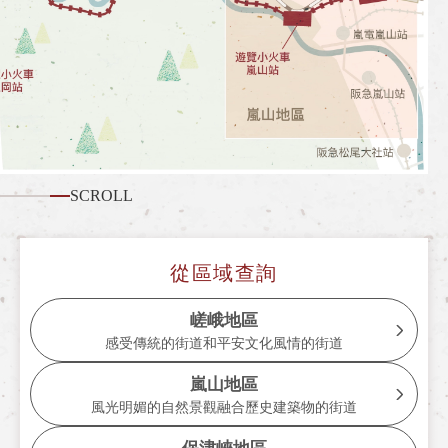
什麼是嵯峨野遊覽小火車
各季節的享受方式
旅遊介紹
常見問題
公告
SCROLL
station information
各車站資訊
從區域查詢
各車站訊息專區
嵯峨地區
感受傳統的街道和平安文化風情的街道
遊覽小火車嵯峨站
嵐山地區
遊覽小火車嵐山站
風光明媚的自然景觀融合歷史建築物的街道
遊覽小火車保津峽站
保津峽地區