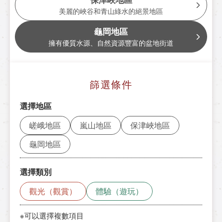
遊覽小火車龜岡站
美麗的峽谷和青山綠水的絕景地區
tourist attractions
龜岡地區
周邊觀光景點
擁有優質水源、自然資源豐富的盆地街道
周邊觀光景點列表
篩選條件
嵯峨地區
選擇地區
嵐山地區
嵯峨地區
嵐山地區
保津峽地區
保津峽地區
龜岡地區
龜岡地區
選擇類別
此處預訂票券
觀光（觀賞）
體驗（遊玩）
※可以選擇複數項目