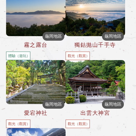
龜岡地區
龜岡地區
霧之露台
獨鈷抛山千手寺
體驗（遊玩）
觀光（觀賞）
龜岡地區
龜岡地區
愛宕神社
出雲大神宮
觀光（觀賞）
觀光（觀賞）