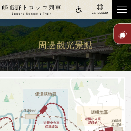
Language
ride a Sagano Romantic Train
搭乘遊覽小火車
周邊觀光景點
行駛日
時刻表
票價、乘車券
座位
身體障礙人士（無障礙服務）
about Sagano Romantic Train
關於嵯峨野遊覽小火車