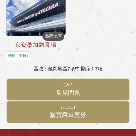
龜岡地區
京瓷桑加體育場
體驗（遊玩）
區域：龜岡地區
7項中 顯示1-7項
Q&A
常見問題
TICKET
購買乘車票券