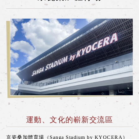
什麼是嵯峨野遊覽小火車
各季節的享受方式
旅遊介紹
常見問題
公告
station information
各車站資訊
各車站訊息專區
遊覽小火車嵯峨站
運動、文化的嶄新交流區
遊覽小火車嵐山站
遊覽小火車保津峽站
京瓷桑加體育場（Sanga Stadium by KYOCERA）