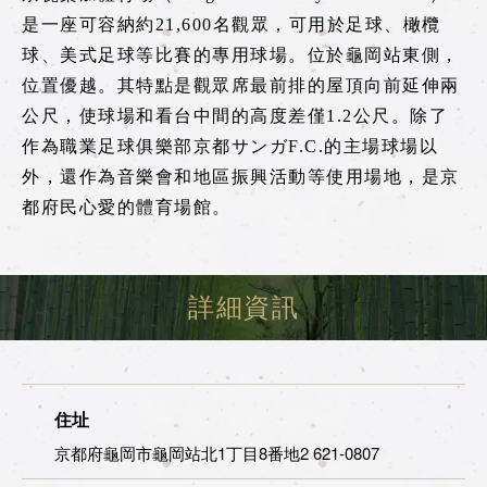
遊覽小火車龜岡站
是一座可容納約21,600名觀眾，可用於足球、橄欖
tourist attractions
球、美式足球等比賽的專用球場。位於龜岡站東側，
周邊觀光景點
位置優越。其特點是觀眾席最前排的屋頂向前延伸兩
公尺，使球場和看台中間的高度差僅1.2公尺。除了
作為職業足球俱樂部京都サンガF.C.的主場球場以
周邊觀光景點列表
外，還作為音樂會和地區振興活動等使用場地，是京
嵯峨地區
都府民心愛的體育場館。
嵐山地區
保津峽地區
詳細資訊
龜岡地區
此處預訂票券
住址
京都府龜岡市龜岡站北1丁目8番地2 621-0807