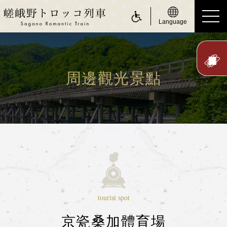
Language
ride a Sagano Romantic Train
搭乘遊覽小火車
周邊觀光景點
行駛日
時刻表
票價、乘車券
座位
身體障礙人士（無障礙服務）
about Sagano Romantic Train
tourist spot
關於嵯峨野遊覽小火車
京瓷桑加體育場