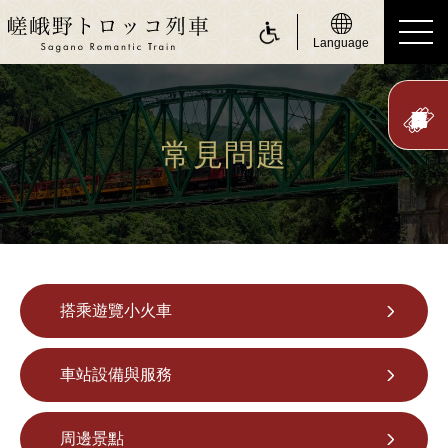
Language
ride a Sagano Romantic Train
搭乘遊覽小火車
常見問題
行駛日
時刻表
票價、乘車券
搭乘遊覽小火車
座位
身體障礙人士（無障礙服務）
車站設備與服務
about Sagano Romantic Train
關於嵯峨野遊覽小火車
周邊景點