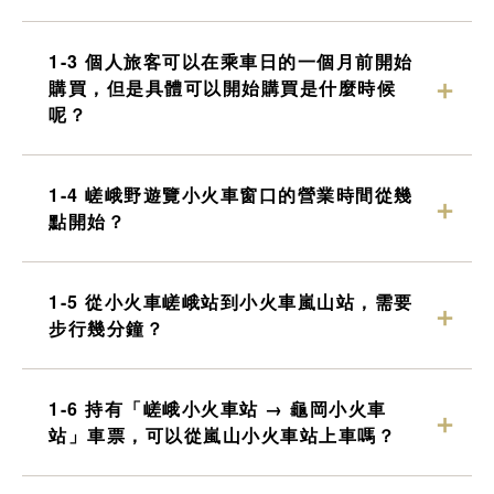
遊覽小火車龜岡站
tourist attractions
1-3 個人旅客可以在乘車日的一個月前開始
周邊觀光景點
購買，但是具體可以開始購買是什麼時候
呢？
周邊觀光景點列表
1-4 嵯峨野遊覽小火車窗口的營業時間從幾
嵯峨地區
點開始？
嵐山地區
保津峽地區
1-5 從小火車嵯峨站到小火車嵐山站，需要
龜岡地區
步行幾分鐘？
1-6 持有「嵯峨小火車站 → 龜岡小火車
此處預訂票券
站」車票，可以從嵐山小火車站上車嗎？