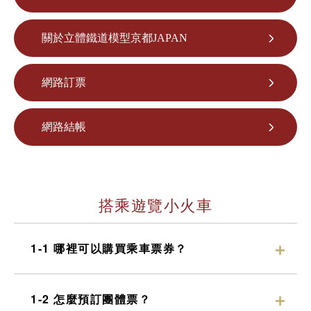
什麼是嵯峨野遊覽小火車
關於立體鐵道模型京都JAPAN
各季節的享受方式
旅遊介紹
網路訂票
常見問題
網路結帳
公告
station information
各車站資訊
搭乘遊覽小火車
各車站訊息專區
遊覽小火車嵯峨站
1-1 哪裡可以購買乘車票券？
遊覽小火車嵐山站
遊覽小火車保津峽站
1-2 怎麼預訂團體票？