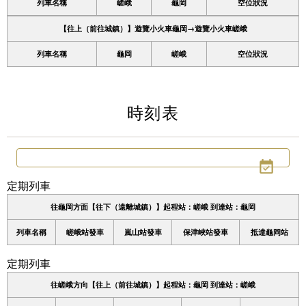
列車名稱
嵯峨
龜岡
空位狀況
遊覽小火車龜岡站
【往上（前往城鎮）】遊覽小火車龜岡→遊覽小火車嵯峨
tourist attractions
周邊觀光景點
列車名稱
龜岡
嵯峨
空位狀況
周邊觀光景點列表
時刻表
嵯峨地區
嵐山地區
保津峽地區
定期列車
龜岡地區
往龜岡方面【往下（遠離城鎮）】起程站：嵯峨 到達站：龜岡
列車名稱
嵯峨站發車
嵐山站發車
保津峽站發車
抵達龜岡站
此處預訂票券
定期列車
往嵯峨方向【往上（前往城鎮）】起程站：龜岡 到達站：嵯峨