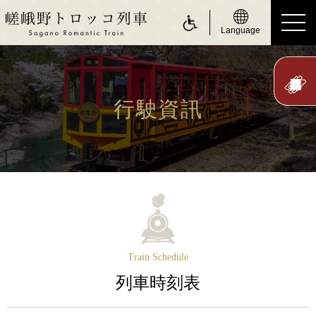
Language
ride a Sagano Romantic Train
搭乘遊覽小火車
行駛資訊
行駛日
時刻表
票價、乘車券
座位
身體障礙人士（無障礙服務）
Train Schedule
about Sagano Romantic Train
列車時刻表
關於嵯峨野遊覽小火車