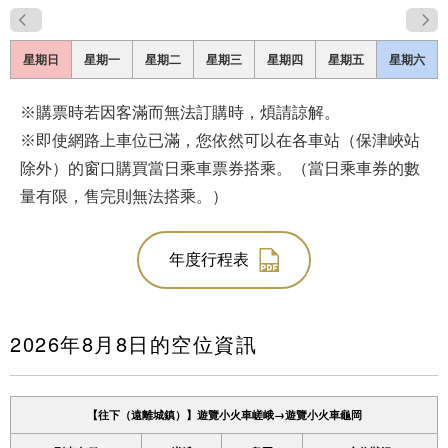
什麼是嵯峨野遊覽小火車
星期日
星期一
星期二
星期三
星期四
星期五
星期六
各季節的享受方式
旅遊介紹
※購票時若因客滿而無法訂購時，煩請諒解。
※即使網路上車位已滿，您依然可以在各車站（保津峽站
常見問題
除外）的窗口購買當日乘車票券搭乘。（當日乘車券的數
公告
量有限，售完則無法搭乘。）
station information
各車站資訊
年度行程表
各車站訊息專區
2026年8月8日
的空位資訊
遊覽小火車嵯峨站
遊覽小火車嵐山站
【往下（遠離城鎮）】遊覽小火車嵯峨→遊覽小火車龜岡
遊覽小火車保津峽站