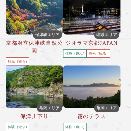
保津峡エリア
嵯峨エリア
京都府立保津峡自然公
ジオラマ京都JAPAN
園
体験（遊ぶ）
観光（観る）
観光（観る）
亀岡エリア
亀岡エリア
保津川下り
霧のテラス
体験（遊ぶ）
体験（遊ぶ）