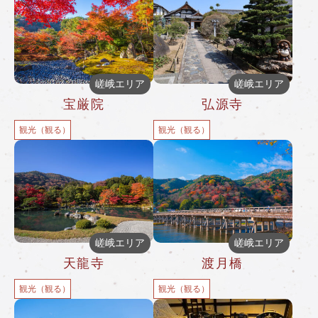
嵯峨エリア
嵯峨エリア
宝厳院
弘源寺
観光（観る）
観光（観る）
嵯峨エリア
嵯峨エリア
天龍寺
渡月橋
観光（観る）
観光（観る）