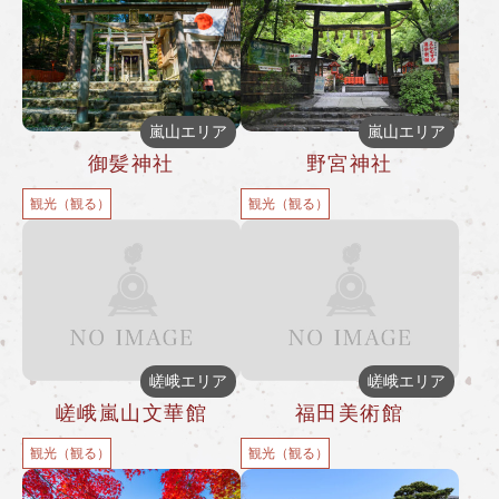
嵐山エリア
嵐山エリア
御髪神社
野宮神社
観光（観る）
観光（観る）
嵯峨エリア
嵯峨エリア
嵯峨嵐山文華館
福田美術館
観光（観る）
観光（観る）