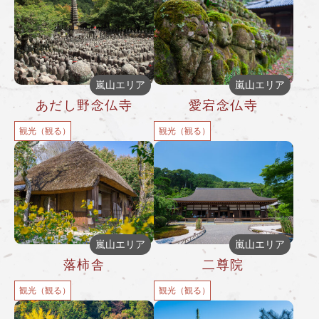
嵐山エリア
嵐山エリア
あだし野念仏寺
愛宕念仏寺
観光（観る）
観光（観る）
嵐山エリア
嵐山エリア
落柿舎
二尊院
観光（観る）
観光（観る）