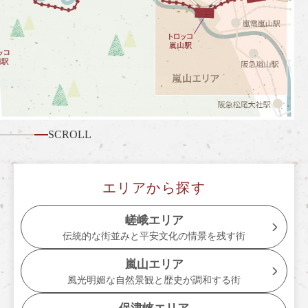
嵯峨野トロッコ列車とは
季節ごとの楽しみ方
ツアー紹介
よくあるご質問
お知らせ
SCROLL
station information
各駅情報
エリアから探す
各駅情報一覧
嵯峨エリア
伝統的な街並みと平安文化の情景を残す街
トロッコ嵯峨駅
嵐山エリア
トロッコ嵐山駅
風光明媚な自然景観と歴史が調和する街
トロッコ保津峡駅
保津峡エリア