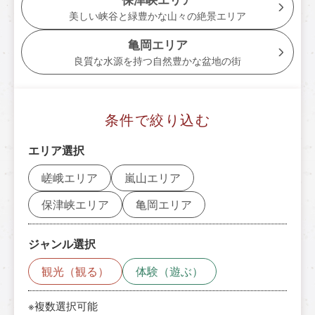
トロッコ亀岡駅
美しい峡谷と緑豊かな山々の絶景エリア
tourist attractions
亀岡エリア
周辺観光スポット
良質な水源を持つ自然豊かな盆地の街
周辺観光スポット一覧
条件で絞り込む
嵯峨エリア
エリア選択
嵐山エリア
嵯峨エリア
嵐山エリア
保津峡エリア
保津峡エリア
亀岡エリア
亀岡エリア
ジャンル選択
チケット予約はこちら
観光（観る）
体験（遊ぶ）
※複数選択可能