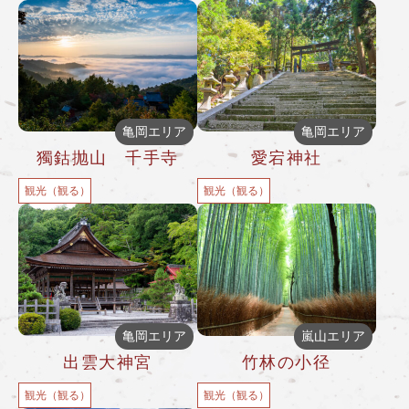
亀岡エリア
亀岡エリア
獨鈷抛山 千手寺
愛宕神社
観光（観る）
観光（観る）
亀岡エリア
嵐山エリア
出雲大神宮
竹林の小径
観光（観る）
観光（観る）