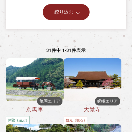
絞り込む
31件中 1-31件表示
亀岡エリア
嵯峨エリア
京馬車
大覚寺
体験（遊ぶ）
観光（観る）