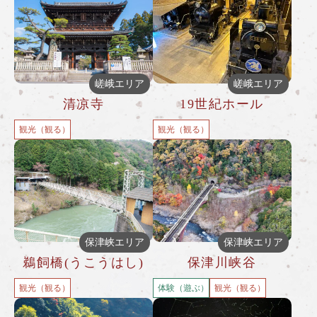
嵯峨エリア
嵯峨エリア
清凉寺
19世紀ホール
観光（観る）
観光（観る）
保津峡エリア
保津峡エリア
鵜飼橋(うこうはし)
保津川峡谷
観光（観る）
体験（遊ぶ）
観光（観る）