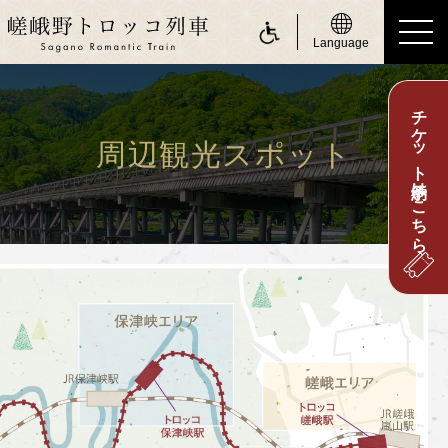
Language
チケット予約はこちら
ride a Sagano Romantic Train
トロッコに乗る
周辺観光スポット
運行日のご案内
時刻表のご案内
運賃・乗車券のご案内
座席のご案内
お身体の不自由なお客さまへ
about Sagano Romantic Train
嵯峨野トロッコについて