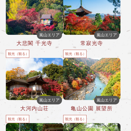
嵐山エリア
嵐山エリア
大悲閣 千光寺
常寂光寺
観光（観る）
観光（観る）
嵐山エリア
嵐山エリア
大河内山荘
亀山公園 展望所
観光（観る）
観光（観る）