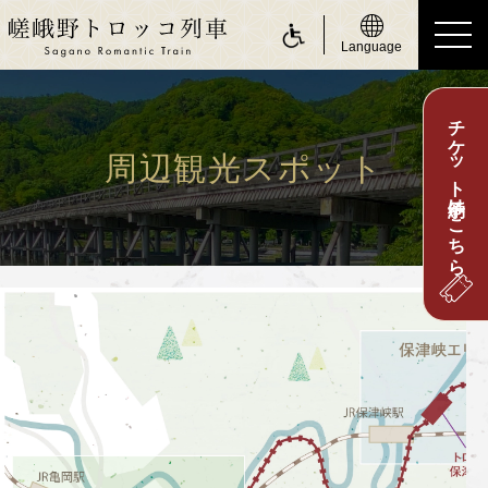
Language
チケット予約はこちら
ride a Sagano Romantic Train
トロッコに乗る
周辺観光スポット
運行日のご案内
時刻表のご案内
運賃・乗車券のご案内
座席のご案内
お身体の不自由なお客さまへ
about Sagano Romantic Train
嵯峨野トロッコについて