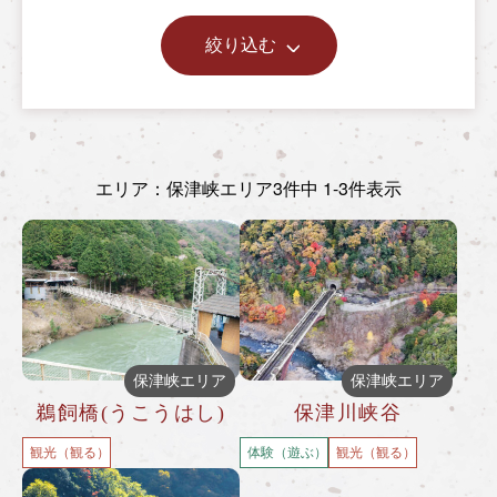
絞り込む
エリア：保津峡エリア
3件中 1-3件表示
保津峡エリア
保津峡エリア
鵜飼橋(うこうはし)
保津川峡谷
観光（観る）
体験（遊ぶ）
観光（観る）