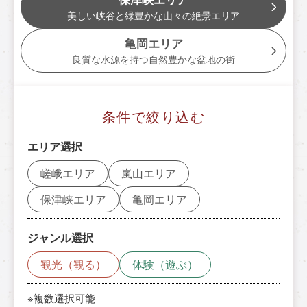
トロッコ亀岡駅
美しい峡谷と緑豊かな山々の絶景エリア
tourist attractions
亀岡エリア
周辺観光スポット
良質な水源を持つ自然豊かな盆地の街
周辺観光スポット一覧
条件で絞り込む
嵯峨エリア
エリア選択
嵐山エリア
嵯峨エリア
嵐山エリア
保津峡エリア
保津峡エリア
亀岡エリア
亀岡エリア
ジャンル選択
チケット予約はこちら
観光（観る）
体験（遊ぶ）
※複数選択可能