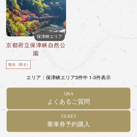
保津峡エリア
京都府立保津峡自然公
園
観光（観る）
エリア：保津峡エリア
3件中 1-3件表示
Q&A
よくあるご質問
TICKET
乗車券予約購入