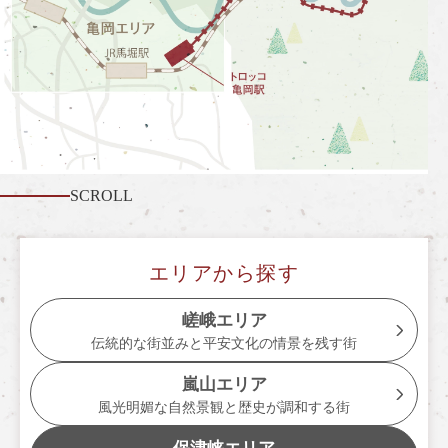
嵯峨野トロッコ列車とは
季節ごとの楽しみ方
ツアー紹介
よくあるご質問
お知らせ
SCROLL
station information
各駅情報
エリアから探す
各駅情報一覧
嵯峨エリア
伝統的な街並みと平安文化の情景を残す街
トロッコ嵯峨駅
嵐山エリア
トロッコ嵐山駅
風光明媚な自然景観と歴史が調和する街
トロッコ保津峡駅
保津峡エリア