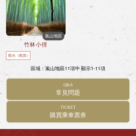
嵐山地區
竹林小徑
觀光（觀賞）
區域：嵐山地區
11項中 顯示1-11項
Q&A
常見問題
TICKET
購買乘車票券