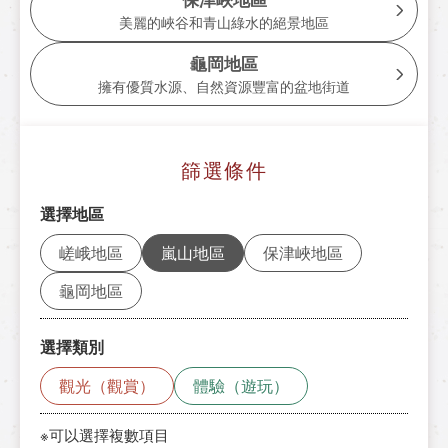
遊覽小火車龜岡站
美麗的峽谷和青山綠水的絕景地區
tourist attractions
龜岡地區
周邊觀光景點
擁有優質水源、自然資源豐富的盆地街道
周邊觀光景點列表
篩選條件
嵯峨地區
選擇地區
嵐山地區
嵯峨地區
嵐山地區
保津峽地區
保津峽地區
龜岡地區
龜岡地區
選擇類別
此處預訂票券
觀光（觀賞）
體驗（遊玩）
※可以選擇複數項目