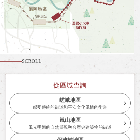
什麼是嵯峨野遊覽小火車
各季節的享受方式
旅遊介紹
常見問題
公告
SCROLL
station information
各車站資訊
從區域查詢
各車站訊息專區
嵯峨地區
感受傳統的街道和平安文化風情的街道
遊覽小火車嵯峨站
嵐山地區
遊覽小火車嵐山站
風光明媚的自然景觀融合歷史建築物的街道
遊覽小火車保津峽站
保津峽地區