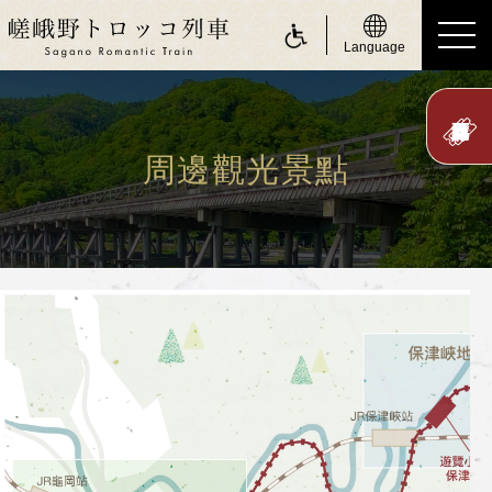
Language
ride a Sagano Romantic Train
搭乘遊覽小火車
周邊觀光景點
行駛日
時刻表
票價、乘車券
座位
身體障礙人士（無障礙服務）
about Sagano Romantic Train
關於嵯峨野遊覽小火車