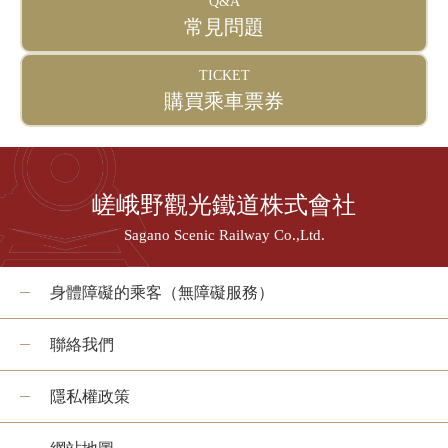
Q&A
遊覽小火車龜岡站
常見問題
tourist attractions
周邊觀光景點
TICKET
購買乘車票券
周邊觀光景點列表
嵯峨地區
嵯峨野觀光鐵道株式會社
嵐山地區
Sagano Scenic Railway Co.,Ltd.
保津峽地區
龜岡地區
身體障礙的乘客（無障礙服務）
聯絡我們
此處預訂票券
隱私權政策