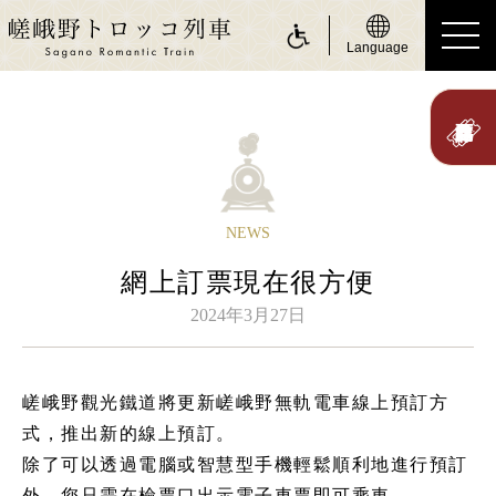
Language
ride a Sagano Romantic Train
搭乘遊覽小火車
行駛日
NEWS
時刻表
網上訂票現在很方便
票價、乘車券
2024年3月27日
座位
身體障礙人士（無障礙服務）
嵯峨野觀光鐵道將更新嵯峨野無軌電車線上預訂方
about Sagano Romantic Train
式，推出新的線上預訂。
關於嵯峨野遊覽小火車
除了可以透過電腦或智慧型手機輕鬆順利地進行預訂
外，您只需在檢票口出示電子車票即可乘車。