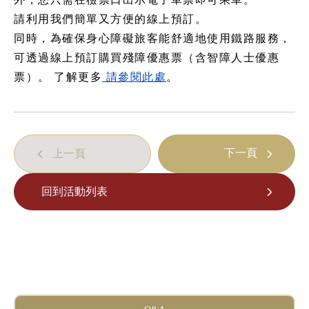
請利用我們簡單又方便的線上預訂。
什麼是嵯峨野遊覽小火車
同時，為確保身心障礙旅客能舒適地使用鐵路服務，
各季節的享受方式
可透過線上預訂購買殘障優惠票（含智障人士優惠
旅遊介紹
票）。 了解更多
請參閱此處
。
常見問題
公告
station information
下一頁
上一頁
各車站資訊
回到活動列表
各車站訊息專區
遊覽小火車嵯峨站
遊覽小火車嵐山站
遊覽小火車保津峽站