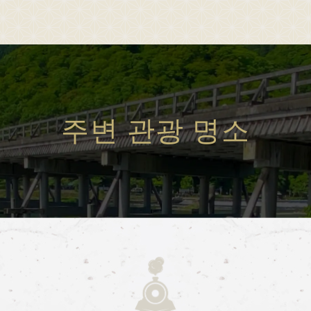
Sagano Romantic Train
about Sagano Romantic Train
stati
코 승차
사가노 토롯코에 대하여
각역
주변 관광 명소
행 스케줄 안내
사가노 토롯코 열차란
각
간표 안내
계절별 즐기는 법
 및 승차권 안내
투어 소개
석 안내
자주 묻는 질문(FAQ)
이 불편하신 고객님
공지