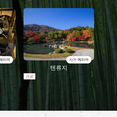
 에리어
사가 에리어
텐류지
관광