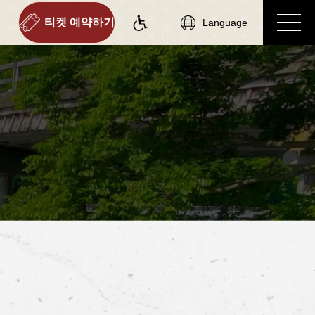
티켓 예약하기
Language
on information
tourist attractions
 정보
주변 관광 명소
역 정보 리스트
주변 관광 명소 리스트
토롯코 사가역
사가 에리어
토롯코 아라시야마역
아라시야마 에리어
토롯코 호즈쿄역
호즈쿄 에리어
토롯코 가메오카역
가메오카 에리어