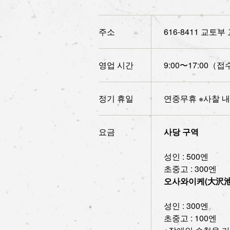
주소
616-8411 교토
영업 시간
9:00〜17:00（접
정기 휴일
연중무휴 ※사찰 내
요금
사당 구역
성인 : 500엔
초중고 : 300엔
오사와이케(大沢池
성인 : 300엔
초중고 : 100엔