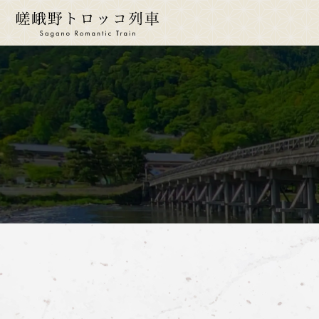
ride a 
토롯
운
시
운임
좌
몸