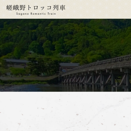
ride a 
토롯
운
시
운임
좌
몸