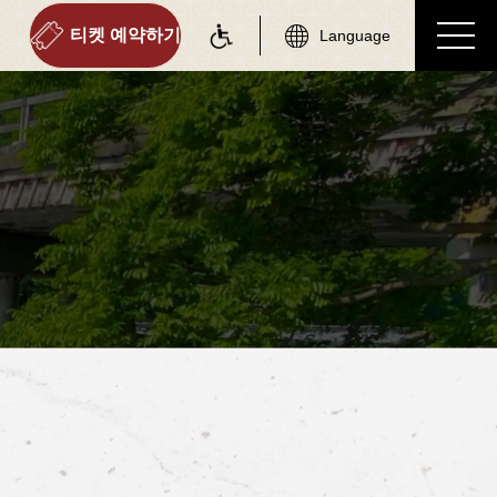
티켓 예약하기
Language
on information
tourist attractions
 정보
주변 관광 명소
역 정보 리스트
주변 관광 명소 리스트
토롯코 사가역
사가 에리어
토롯코 아라시야마역
아라시야마 에리어
토롯코 호즈쿄역
호즈쿄 에리어
토롯코 가메오카역
가메오카 에리어