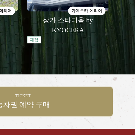
 에리어
가메오카 에리어
상가 스타디움 by
KYOCERA
체험
TICKET
승차권 예약 구매