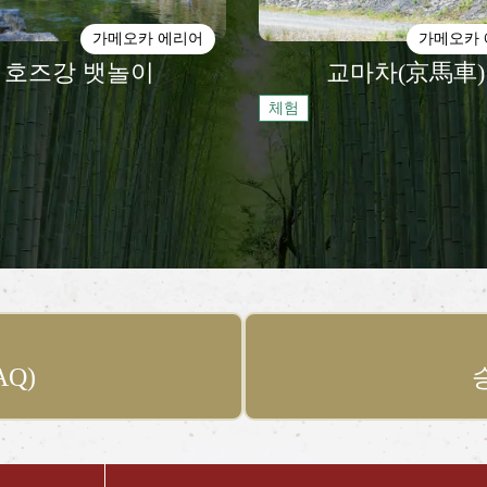
가메오카 에리어
가메오카
호즈강 뱃놀이
교마차(京馬車)
체험
Q)