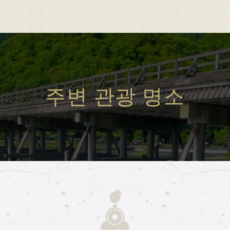
Sagano Romantic Train
about Sagano Romantic Train
stati
코 승차
사가노 토롯코에 대하여
각역
주변 관광 명소
행 스케줄 안내
사가노 토롯코 열차란
각
간표 안내
계절별 즐기는 법
 및 승차권 안내
투어 소개
석 안내
자주 묻는 질문(FAQ)
이 불편하신 고객님
공지