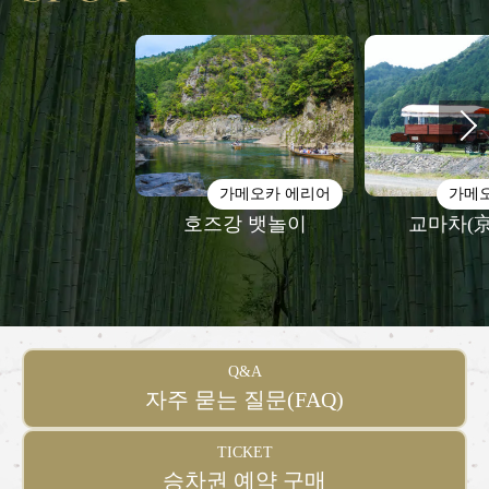
가메오카 에리어
가메
호즈강 뱃놀이
교마차(
Q&A
자주 묻는 질문(FAQ)
TICKET
승차권 예약 구매