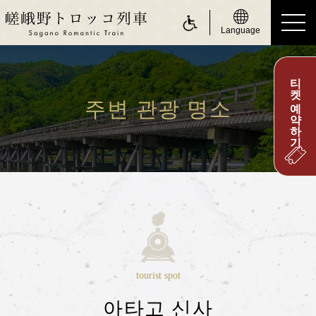
Language
티켓 예약하기
ride a Sagano Romantic Train
토롯코 승차
주변 관광 명소
운행 스케줄 안내
시간표 안내
운임 및 승차권 안내
좌석 안내
몸이 불편하신 고객님
about Sagano Romantic Train
tourist spot
사가노 토롯코에 대하여
아타고 신사