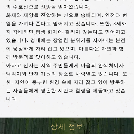
토롯코 가메오카역
의 수호신으로 신앙을 받아왔습니다.
tourist attractions
화재와 재앙을 진압하는 신으로 숭배되며, 안전과 번
주변 관광 명소
영을 가져다 준다고 믿어지고 있습니다. 또한, 3세까
지 참배하면 평생 화재에 걸리지 않는다고 믿어지고
있습니다. 경내에는 장엄한 분위기를 자아내는 본전
주변 관광 명소 리스트
이 웅장하게 자리 잡고 있으며, 아름다운 자연과 함
사가 에리어
께 방문객을 맞이하고 있습니다.
아라시야마 에리어
아타고 신사는 지역 주민들에게 마음의 안식처이자
액막이와 안전 기원의 장소로 사랑받고 있습니다. 또
호즈쿄 에리어
한, 자연이 풍부한 환경 속에 자리 잡고 있어 방문하
가메오카 에리어
는 사람들에게 평온한 시간과 힐링을 제공하고 있습
니다.
티켓 예약하기
상세 정보