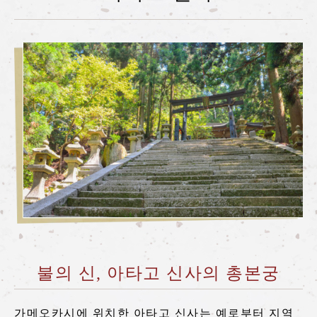
사가노 토롯코 열차란
계절별 즐기는 법
투어 소개
자주 묻는 질문(FAQ)
공지
station information
각역 정보
각역 정보 리스트
토롯코 사가역
불의 신, 아타고 신사의 총본궁
토롯코 아라시야마역
토롯코 호즈쿄역
가메오카시에 위치한 아타고 신사는 예로부터 지역