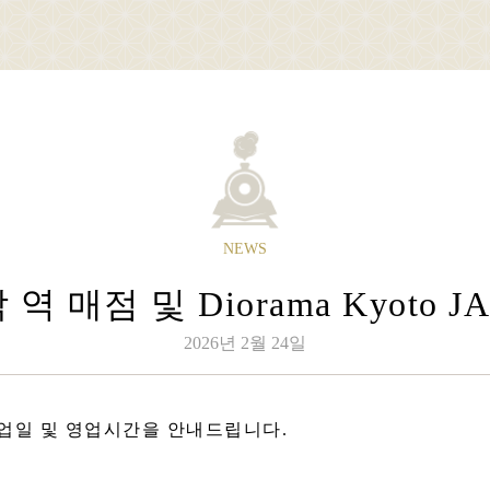
Sagano Romantic Train
about Sagano Romantic Train
stati
코 승차
사가노 토롯코에 대하여
각역
NEWS
행 스케줄 안내
사가노 토롯코 열차란
각
 매점 및 Diorama Kyoto 
간표 안내
계절별 즐기는 법
 및 승차권 안내
투어 소개
2026년 2월 24일
석 안내
자주 묻는 질문(FAQ)
이 불편하신 고객님
공지
 영업일 및 영업시간을 안내드립니다.