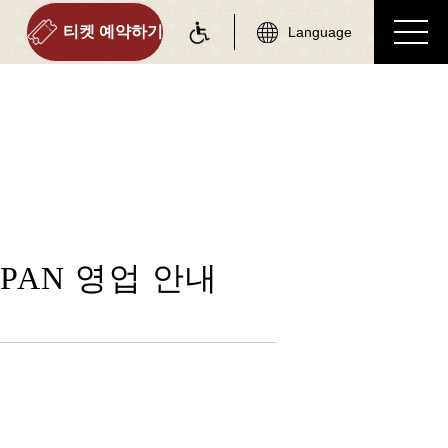
티켓 예약하기
Language
on information
tourist attractions
 정보
주변 관광 명소
역 정보 리스트
주변 관광 명소 리스트
JAPAN 영업 안내
토롯코 사가역
사가 에리어
토롯코 아라시야마역
아라시야마 에리어
토롯코 호즈쿄역
호즈쿄 에리어
토롯코 가메오카역
가메오카 에리어