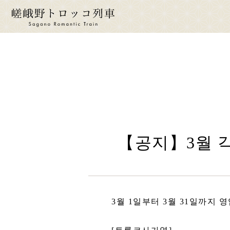
ride a 
토롯
운
【공지】3월 각 역
시
운임
좌
몸
3월 1일부터 3월 31일까지