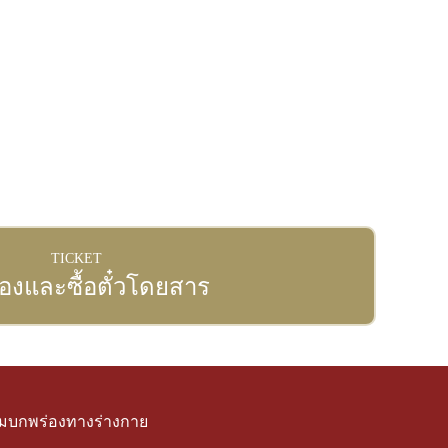
จองตั๋วได้ที่นี่
TICKET
องและซื้อตั๋วโดยสาร
วามบกพร่องทางร่างกาย