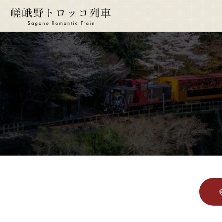
ride a 
นั่งร
ตาร
เวล
ราค
ที่นั่
สำห
บกพ