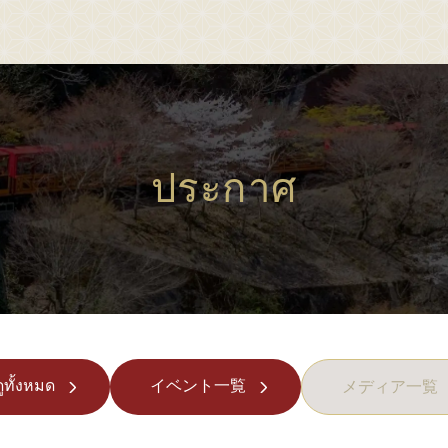
Sagano Romantic Train
about Sagano Romantic Train
stati
ถไฟ Torokko
เกี่ยวกับ Sagano Romantic
ข้อ
ประกาศ
Train
างเดินรถ
ข
รถไฟ Sagano Romantic Train
าเดินรถ
ส
วิธีเพลิดเพลินในแต่ละฤดู
าและตั๋ว
ส
แนะนำทัวร์
ง
ส
คำถามที่พบบ่อย
ดูทั้งหมด
イベント一覧
รับผู้ใช้บริการที่มีความ
メディア一覧
ส
ร่องทางร่างกาย
ประกาศ