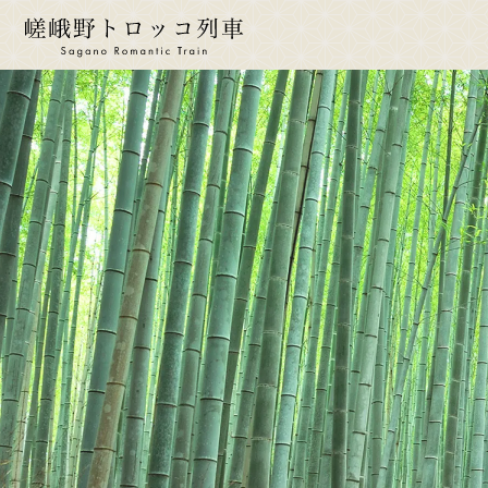
ride a 
搭乘
行
時
票
座
身