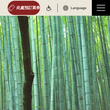
此處預訂票券
Language
on information
tourist attractions
車站資訊
周邊觀光景點
各車站訊息專區
周邊觀光景點列表
遊覽小火車嵯峨站
嵯峨地區
遊覽小火車嵐山站
嵐山地區
遊覽小火車保津峽站
保津峽地區
遊覽小火車龜岡站
龜岡地區