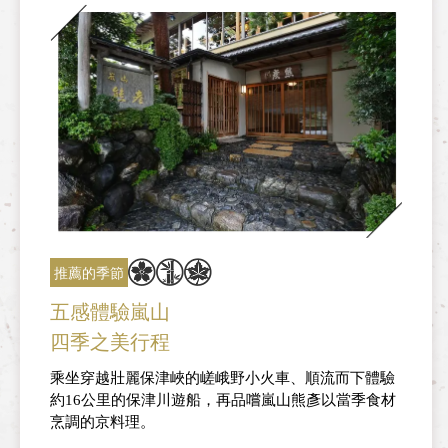
推薦的季節
五感體驗嵐山
四季之美行程
乘坐穿越壯麗保津峽的嵯峨野小火車、順流而下體驗
約16公里的保津川遊船，再品嚐嵐山熊彥以當季食材
烹調的京料理。