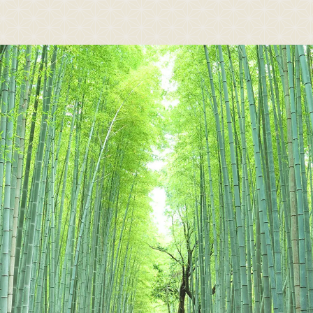
Sagano Romantic Train
about Sagano Romantic Train
stati
遊覽小火車
關於嵯峨野遊覽小火車
各
駛日
什麼是嵯峨野遊覽小火車
刻表
各季節的享受方式
價、乘車券
旅遊介紹
位
常見問題
體障礙人士（無障礙服務）
公告