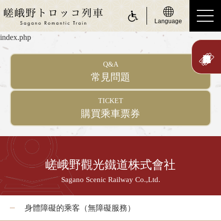
Language
index.php
ride a Sagano Romantic Train
Q&A
搭乘遊覽小火車
常見問題
行駛日
TICKET
購買乘車票券
時刻表
票價、乘車券
座位
嵯峨野觀光鐵道株式會社
身體障礙人士（無障礙服務）
Sagano Scenic Railway Co.,Ltd.
about Sagano Romantic Train
關於嵯峨野遊覽小火車
身體障礙的乘客（無障礙服務）