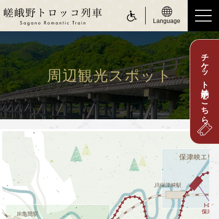
Language
チケット予約はこちら
ride a Sagano Romantic Train
トロッコに乗る
周辺観光スポット
運行日のご案内
時刻表のご案内
運賃・乗車券のご案内
座席のご案内
お身体の不自由なお客さまへ
about Sagano Romantic Train
嵯峨野トロッコについて