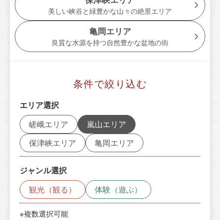
トロッコ亀岡駅
美しい峡谷と緑豊かな山々の絶景エリア
tourist attractions
亀岡エリア
周辺観光スポット
良質な水源を持つ自然豊かな盆地の街
周辺観光スポット一覧
条件で絞り込む
嵯峨エリア
エリア選択
嵐山エリア
嵯峨エリア
嵐山エリア
保津峡エリア
保津峡エリア
亀岡エリア
亀岡エリア
ジャンル選択
チケット予約はこちら
観光（観る）
体験（遊ぶ）
※複数選択可能