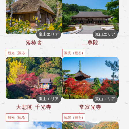
嵐山エリア
嵐山エリア
落柿舎
二尊院
観光（観る）
観光（観る）
嵐山エリア
嵐山エリア
大悲閣 千光寺
常寂光寺
観光（観る）
観光（観る）