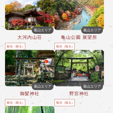
嵐山エリア
嵐山エリア
大河内山荘
亀山公園 展望所
観光（観る）
観光（観る）
嵐山エリア
嵐山エリア
御髪神社
野宮神社
観光（観る）
観光（観る）