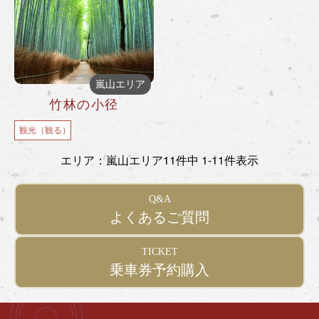
嵐山エリア
竹林の小径
観光（観る）
エリア：嵐山エリア
11件中 1-11件表示
Q&A
よくあるご質問
TICKET
乗車券予約購入