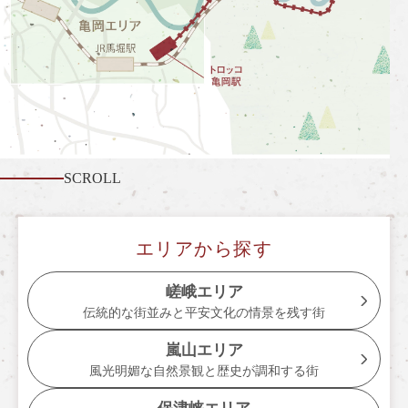
嵯峨野トロッコ列車とは
季節ごとの楽しみ方
ツアー紹介
よくあるご質問
お知らせ
SCROLL
station information
各駅情報
エリアから探す
各駅情報一覧
嵯峨エリア
伝統的な街並みと平安文化の情景を残す街
トロッコ嵯峨駅
嵐山エリア
トロッコ嵐山駅
風光明媚な自然景観と歴史が調和する街
トロッコ保津峡駅
保津峡エリア