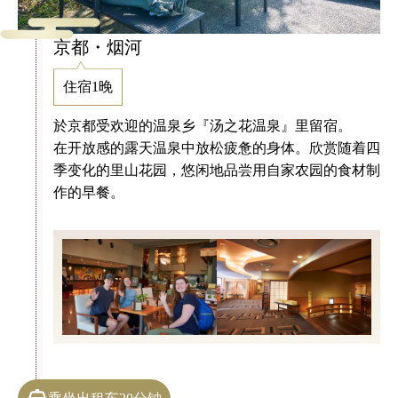
京都・烟河
住宿1晚
於京都受欢迎的温泉乡『汤之花温泉』里留宿。
在开放感的露天温泉中放松疲惫的身体。欣赏随着四
季变化的里山花园，悠闲地品尝用自家农园的食材制
作的早餐。