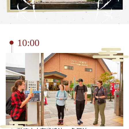
游览小火车龟冈站
tourist attractions
周边观光景点
周边观光景点列表
10:00
嵯峨地区
岚山地区
保津峡地区
龟冈地区
此处预订票券