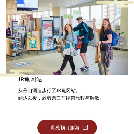
JR龟冈站
从丹山酒造步行至JR龟冈站。
到达以後，於剪票口前结束旅程与解散。
此处预订旅游