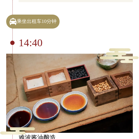
乘坐出租车10分钟
14:40
难波酱油酿造