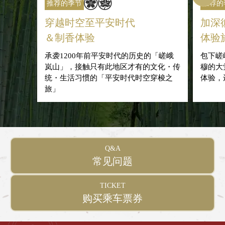
推荐的季节
推荐的
穿越时空至平安时代
加深
＆制香体验
体验
承袭1200年前平安时代的历史的「嵯峨
包下嵯
岚山」，接触只有此地区才有的文化・传
穆的大
统・生活习惯的「平安时代时空穿梭之
体验，
旅」
Q&A
常见问题
TICKET
购买乘车票券