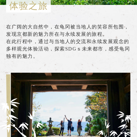
体验之旅
什么是嵯峨野游览小火车
各季节的享受方式
在广阔的大自然中，在龟冈被当地人的笑容所包围，
旅游介绍
发现京都新的魅力所在与永续发展的旅程。
在此行程中，通过与当地人的交流和永续发展观念的
常见问题
多样观光体验活动，探索SDGｓ未来都市，感受龟冈
独有的魅力。
公告
station information
各车站资讯
各车站信息专区
游览小火车嵯峨站
游览小火车岚山站
游览小火车保津峡站