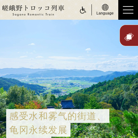
Language
ride a Sagano Romantic Train
搭乘游览小火车
行驶日
时刻表
票价、乘车票券
座位
身体障碍人士（无障碍服务）
感受水和雾气的街道、
about Sagano Romantic Train
关于嵯峨野游览小火车
龟冈永续发展