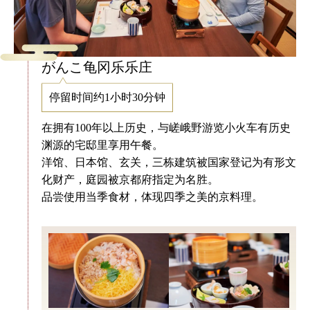
がんこ龟冈乐乐庄
停留时间约1小时30分钟
在拥有100年以上历史，与嵯峨野游览小火车有历史
渊源的宅邸里享用午餐。
洋馆、日本馆、玄关，三栋建筑被国家登记为有形文
化财产，庭园被京都府指定为名胜。
品尝使用当季食材，体现四季之美的京料理。