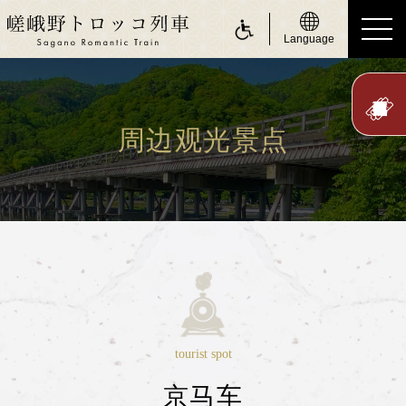
Language
ride a Sagano Romantic Train
搭乘游览小火车
周边观光景点
行驶日
时刻表
票价、乘车票券
座位
身体障碍人士（无障碍服务）
about Sagano Romantic Train
tourist spot
关于嵯峨野游览小火车
京马车