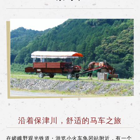
什么是嵯峨野游览小火车
各季节的享受方式
旅游介绍
常见问题
公告
station information
各车站资讯
各车站信息专区
游览小火车嵯峨站
沿着保津川，舒适的马车之旅
游览小火车岚山站
游览小火车保津峡站
在嵯峨野观光铁道・游览小火车龟冈站附近，有一个