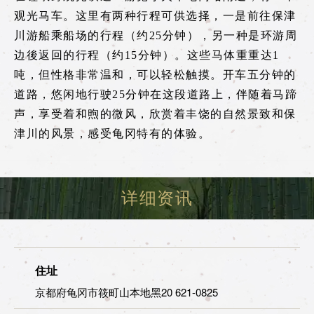
游览小火车龟冈站
观光马车。这里有两种行程可供选择，一是前往保津
tourist attractions
川游船乘船场的行程（约25分钟），另一种是环游周
周边观光景点
边後返回的行程（约15分钟）。这些马体重重达1
吨，但性格非常温和，可以轻松触摸。开车五分钟的
道路，悠闲地行驶25分钟在这段道路上，伴随着马蹄
周边观光景点列表
声，享受着和煦的微风，欣赏着丰饶的自然景致和保
嵯峨地区
津川的风景，感受龟冈特有的体验。
岚山地区
保津峡地区
详细资讯
龟冈地区
此处预订票券
住址
京都府龟冈市筱町山本地黑20 621-0825