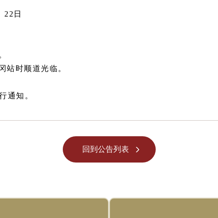
、22日
。
冈站时顺道光临。
另行通知。
回到公告列表