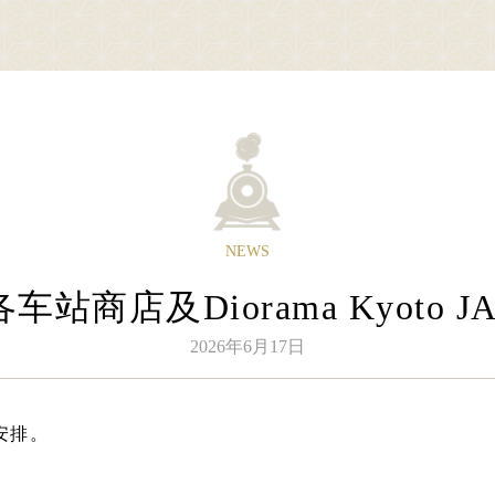
Sagano Romantic Train
about Sagano Romantic Train
stati
游览小火车
关于嵯峨野游览小火车
各
NEWS
驶日
什么是嵯峨野游览小火车
站商店及Diorama Kyoto 
刻表
各季节的享受方式
价、乘车票券
旅游介绍
2026年6月17日
位
常见问题
体障碍人士（无障碍服务）
公告
安排。