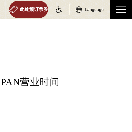
此处预订票券
Language
on information
tourist attractions
车站资讯
周边观光景点
各车站信息专区
周边观光景点列表
JAPAN营业时间
游览小火车嵯峨站
嵯峨地区
游览小火车岚山站
岚山地区
游览小火车保津峡站
保津峡地区
游览小火车龟冈站
龟冈地区