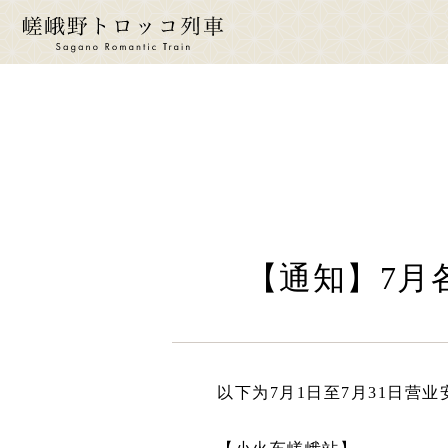
ride a 
搭乘
行
【通知】7月各车
时
票
座
身
以下为7月1日至7月31日营业