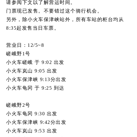
请参阅下文以了解营运时间。
什么是嵯峨野游览小火车
门票现已发售。不要错过这个骑行机会。
另外，除小火车保津峡站外，所有车站的柜台均从
各季节的享受方式
8:35起发售当日车票。
旅游介绍
常见问题
营业日：12/5~8
嵯峨野1号
公告
小火车嵯峨 于 9:02 出发
station information
小火车岚山 9:05 出发
各车站资讯
小火车保津峡 9:13分出发
小火车龟冈 于 9:25 到达
各车站信息专区
嵯峨野2号
游览小火车嵯峨站
小火车龟冈 9:30 出发
游览小火车岚山站
小火车保津峡 9:42分出发
游览小火车保津峡站
小火车岚山 9:53 出发