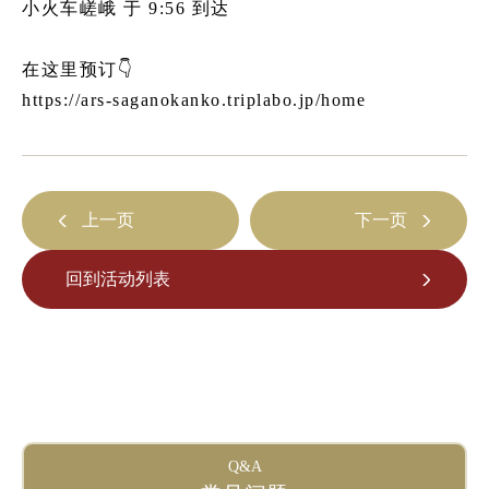
小火车嵯峨 于 9:56 到达
游览小火车龟冈站
tourist attractions
在这里预订👇
周边观光景点
https://ars-saganokanko.triplabo.jp/home
周边观光景点列表
嵯峨地区
上一页
下一页
岚山地区
保津峡地区
回到活动列表
龟冈地区
此处预订票券
Q&A