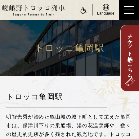
Language
チケット予約はこちら
ride a Sagano Romantic Train
トロッコに乗る
トロッコ亀岡駅
運行日のご案内
時刻表のご案内
運賃・乗車券のご案内
トロッコ亀岡駅
座席のご案内
お身体の不自由なお客さまへ
明智光秀が治めた亀山城の城下町として栄えた亀岡
about Sagano Romantic Train
市は、保津川下りの乗船場、湯の花温泉郷や、数々
嵯峨野トロッコについて
の歴史的史跡が多く残された観光地です。トロッコ