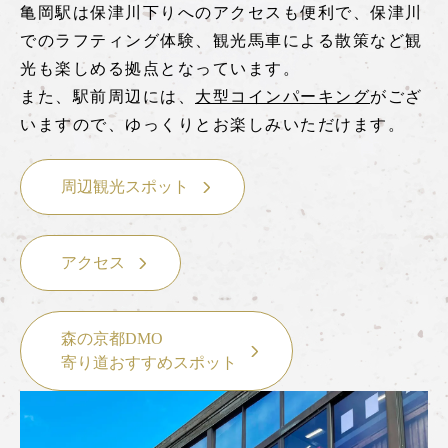
亀岡駅は保津川下りへのアクセスも便利で、保津川
嵯峨野トロッコ列車とは
でのラフティング体験、観光馬車による散策など観
光も楽しめる拠点となっています。
季節ごとの楽しみ方
また、駅前周辺には、
大型コインパーキング
がござ
ツアー紹介
いますので、ゆっくりとお楽しみいただけます。
よくあるご質問
お知らせ
周辺観光スポット
station information
各駅情報
アクセス
各駅情報一覧
森の京都DMO
トロッコ嵯峨駅
寄り道おすすめスポット
トロッコ嵐山駅
トロッコ保津峡駅