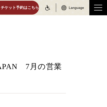
チケット予約はこちら
Language
on information
tourist attractions
駅情報
周辺観光スポット
各駅情報一覧
周辺観光スポット一覧
PAN 7月の営業
トロッコ嵯峨駅
嵯峨エリア
トロッコ嵐山駅
嵐山エリア
トロッコ保津峡駅
保津峡エリア
トロッコ亀岡駅
亀岡エリア