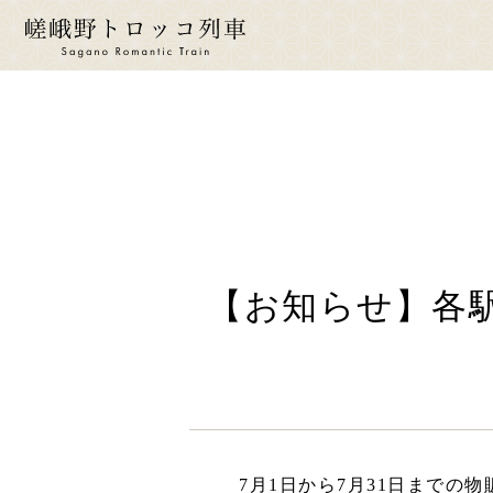
ride a 
トロ
運
【お知らせ】各駅
時
運
座
お
7月1日から7月31日までの