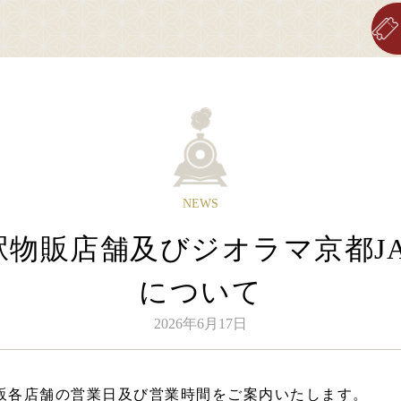
Sagano Romantic Train
about Sagano Romantic Train
stati
ッコに乗る
嵯峨野トロッコについて
各
NEWS
行日のご案内
嵯峨野トロッコ列車とは
物販店舗及びジオラマ京都JA
刻表のご案内
季節ごとの楽しみ方
賃・乗車券のご案内
ツアー紹介
について
席のご案内
よくあるご質問
2026年6月17日
身体の不自由なお客さまへ
お知らせ
物販各店舗の営業日及び営業時間をご案内いたします。