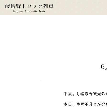
ride a 
トロ
運
時
運
座
お
平素より嵯峨野観光鉄
本日、車両不具合が発