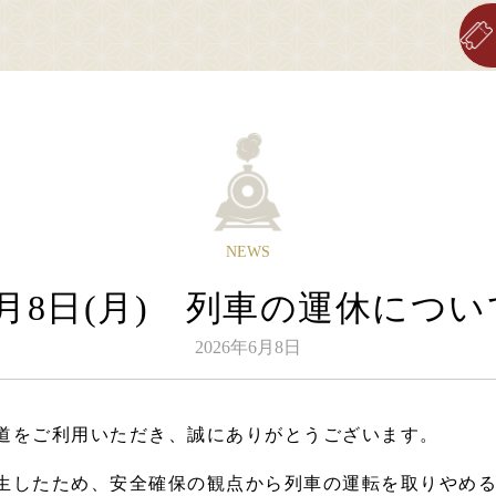
Sagano Romantic Train
about Sagano Romantic Train
stati
ッコに乗る
嵯峨野トロッコについて
各
NEWS
行日のご案内
嵯峨野トロッコ列車とは
6月8日(月) 列車の運休につい
刻表のご案内
季節ごとの楽しみ方
賃・乗車券のご案内
ツアー紹介
2026年6月8日
席のご案内
よくあるご質問
身体の不自由なお客さまへ
お知らせ
道をご利用いただき、誠にありがとうございます。
生したため、安全確保の観点から列車の運転を取りやめ