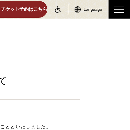
チケット予約はこちら
Language
on information
tourist attractions
駅情報
周辺観光スポット
各駅情報一覧
周辺観光スポット一覧
て
トロッコ嵯峨駅
嵯峨エリア
トロッコ嵐山駅
嵐山エリア
トロッコ保津峡駅
保津峡エリア
トロッコ亀岡駅
亀岡エリア
ることといたしました。