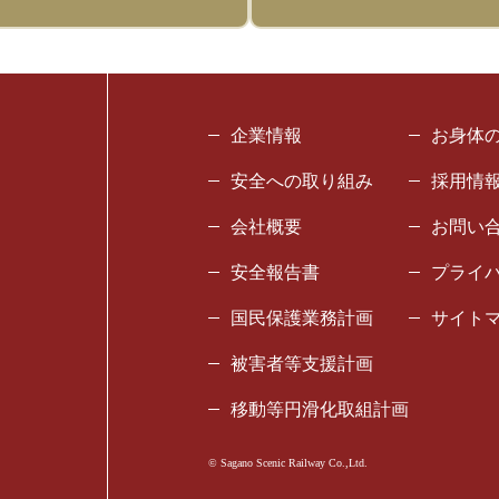
企業情報
お身体
安全への取り組み
採用情
会社概要
お問い
安全報告書
プライ
国民保護業務計画
サイト
被害者等支援計画
移動等円滑化取組計画
© Sagano Scenic Railway Co.,Ltd.