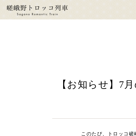
ride a 
トロ
運
【お知らせ】7月
時
運
座
お
このたび、トロッコ嵯