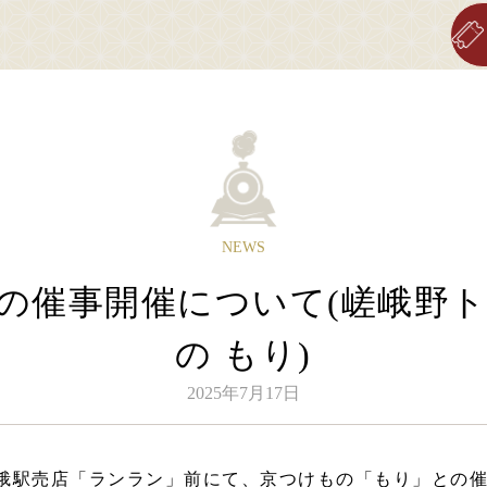
Sagano Romantic Train
about Sagano Romantic Train
stati
ッコに乗る
嵯峨野トロッコについて
各
NEWS
行日のご案内
嵯峨野トロッコ列車とは
の催事開催について(嵯峨野
刻表のご案内
季節ごとの楽しみ方
賃・乗車券のご案内
ツアー紹介
の もり)
席のご案内
よくあるご質問
2025年7月17日
身体の不自由なお客さまへ
お知らせ
峨駅売店「ランラン」前にて、京つけもの「もり」との