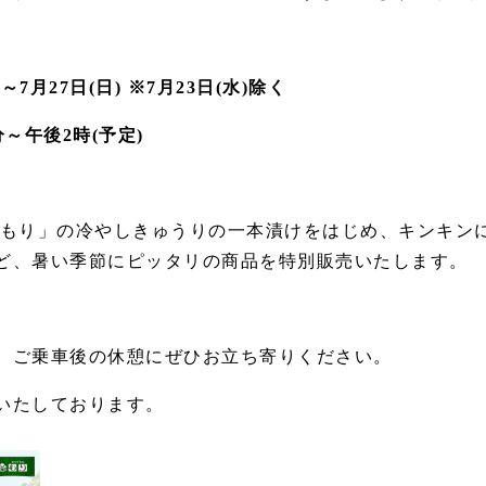
)
～
7
月
27
日
(
日
)
※
7
月
23
日
(
水
)
除く
分～午後
2
時(予定)
 もり」の冷やしきゅうりの一本漬けをはじめ、キンキン
ど、暑い季節にピッタリの商品を特別販売いたします。
、ご乗車後の休憩にぜひお立ち寄りください。
いたしております。