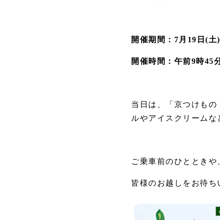
開催期間：
7
月
19
日
(
土
開催時間：午前
9
時
45
当日は、「京つけもの
ルやアイスクリームな
ご乗車前のひとときや
皆様のお越しをお待ち