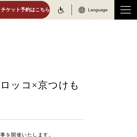
チケット予約はこちら
Language
on information
tourist attractions
駅情報
周辺観光スポット
各駅情報一覧
周辺観光スポット一覧
トロッコ×京つけも
トロッコ嵯峨駅
嵯峨エリア
トロッコ嵐山駅
嵐山エリア
トロッコ保津峡駅
保津峡エリア
トロッコ亀岡駅
亀岡エリア
催事を開催いたします。