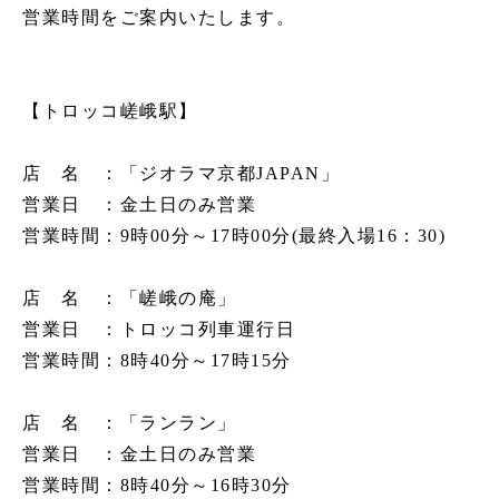
営業時間をご案内いたします。
嵯峨野トロッコ列車とは
季節ごとの楽しみ方
【トロッコ嵯峨駅】
ツアー紹介
よくあるご質問
店 名 ：「ジオラマ京都JAPAN」
営業日 ：金土日のみ営業
お知らせ
営業時間：9時00分～17時00分(最終入場16：30)
station information
各駅情報
店 名 ：「嵯峨の庵」
営業日 ：トロッコ列車運行日
各駅情報一覧
営業時間：8時40分～17時15分
トロッコ嵯峨駅
店 名 ：「ランラン」
トロッコ嵐山駅
営業日 ：金土日のみ営業
トロッコ保津峡駅
営業時間：8時40分～16時30分