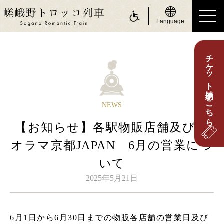
Language
チケット予約はこちら
ride a Sagano Romantic Train
トロッコに乗る
運行日のご案内
NEWS
時刻表のご案内
【お知らせ】各駅物販店舗及びジ
運賃・乗車券のご案内
オラマ京都JAPAN 6月の営業につ
座席のご案内
いて
お身体の不自由なお客さまへ
2025年5月21日
about Sagano Romantic Train
嵯峨野トロッコについて
6月1日から6月30日までの物販各店舗の営業日及び