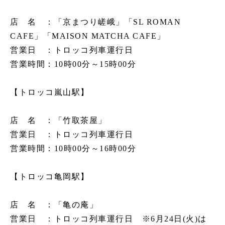
トロッコ亀岡駅
tourist attractions
店 名 ：「京まつり嵯峨」「SL ROMAN
周辺観光スポット
CAFE」「MAISON MATCHA CAFE」
営業日 ：トロッコ列車運行日
営業時間：10時00分～15時00分
周辺観光スポット一覧
嵯峨エリア
【トロッコ嵐山駅】
嵐山エリア
店 名 ：「竹取茶屋」
保津峡エリア
営業日 ：トロッコ列車運行日
亀岡エリア
営業時間：10時00分～16時00分
【トロッコ亀岡駅】
チケット予約はこちら
店 名 ：「亀の庵」
営業日 ：トロッコ列車運行日 ※6月24日(火)は