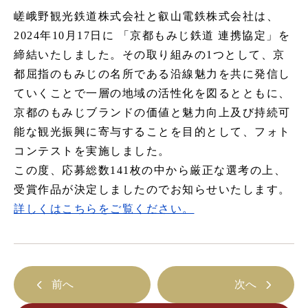
嵯峨野観光鉄道株式会社と叡山電鉄株式会社は、
嵯峨野トロッコ列車とは
2024年10月17日に 「京都もみじ鉄道 連携協定」を
季節ごとの楽しみ方
締結いたしました。その取り組みの1つとして、京
都屈指のもみじの名所である沿線魅力を共に発信し
ツアー紹介
ていくことで一層の地域の活性化を図るとともに、
よくあるご質問
京都のもみじブランドの価値と魅力向上及び持続可
お知らせ
能な観光振興に寄与することを目的として、フォト
station information
コンテストを実施しました。
各駅情報
この度、応募総数141枚の中から厳正な選考の上、
受賞作品が決定しましたのでお知らせいたします。
詳しくはこちらをご覧ください。
各駅情報一覧
トロッコ嵯峨駅
トロッコ嵐山駅
前へ
次へ
トロッコ保津峡駅