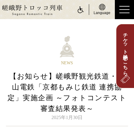
Language
チケット予約はこちら
ride a Sagano Romantic Train
トロッコに乗る
運行日のご案内
NEWS
時刻表のご案内
【お知らせ】嵯峨野観光鉄道・叡
運賃・乗車券のご案内
山電鉄「京都もみじ鉄道 連携協
座席のご案内
定」実施企画 ～フォトコンテスト
お身体の不自由なお客さまへ
審査結果発表～
about Sagano Romantic Train
2025年1月30日
嵯峨野トロッコについて