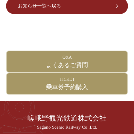
トロッコ亀岡駅
お知らせ一覧へ戻る
tourist attractions
周辺観光スポット
周辺観光スポット一覧
嵯峨エリア
Q&A
嵐山エリア
よくあるご質問
保津峡エリア
TICKET
乗車券予約購入
亀岡エリア
チケット予約はこちら
嵯峨野観光鉄道株式会社
Sagano Scenic Railway Co.,Ltd.