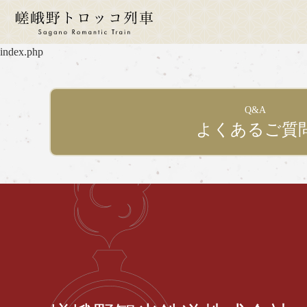
index.php
ride a 
Q&A
トロ
よくあるご質
運
時
運
座
お