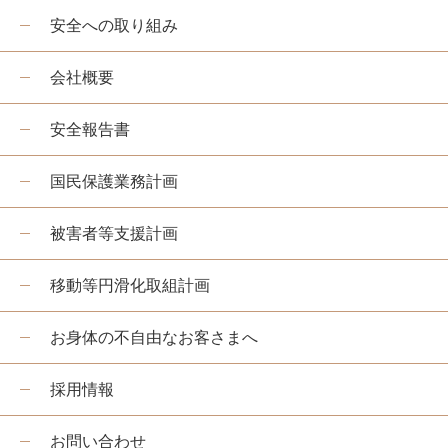
安全への取り組み
嵯峨野トロッコ列車とは
季節ごとの楽しみ方
会社概要
ツアー紹介
安全報告書
よくあるご質問
国民保護業務計画
お知らせ
station information
被害者等支援計画
各駅情報
移動等円滑化取組計画
各駅情報一覧
お身体の不自由なお客さまへ
トロッコ嵯峨駅
トロッコ嵐山駅
採用情報
トロッコ保津峡駅
お問い合わせ