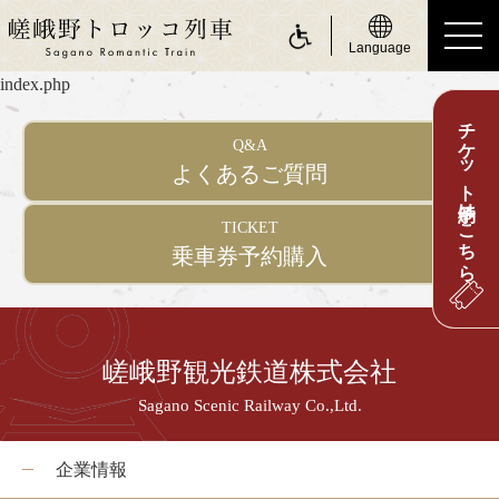
Language
index.php
チケット予約はこちら
ride a Sagano Romantic Train
Q&A
トロッコに乗る
よくあるご質問
運行日のご案内
TICKET
乗車券予約購入
時刻表のご案内
運賃・乗車券のご案内
座席のご案内
嵯峨野観光鉄道株式会社
お身体の不自由なお客さまへ
Sagano Scenic Railway Co.,Ltd.
about Sagano Romantic Train
嵯峨野トロッコについて
企業情報