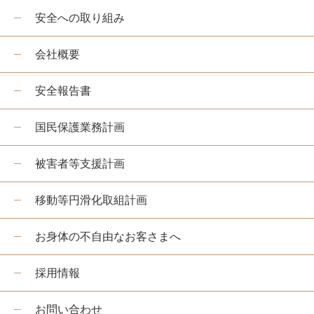
安全への取り組み
嵯峨野トロッコ列車とは
季節ごとの楽しみ方
会社概要
ツアー紹介
安全報告書
よくあるご質問
国民保護業務計画
お知らせ
station information
被害者等支援計画
各駅情報
移動等円滑化取組計画
各駅情報一覧
お身体の不自由なお客さまへ
トロッコ嵯峨駅
トロッコ嵐山駅
採用情報
トロッコ保津峡駅
お問い合わせ