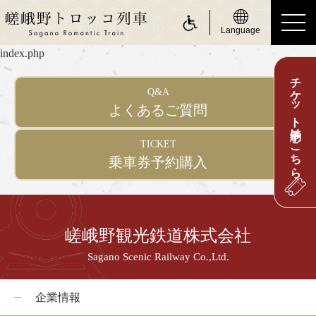
Language
index.php
チケット予約はこちら
ride a Sagano Romantic Train
Q&A
トロッコに乗る
よくあるご質問
運行日のご案内
TICKET
乗車券予約購入
時刻表のご案内
運賃・乗車券のご案内
座席のご案内
嵯峨野観光鉄道株式会社
お身体の不自由なお客さまへ
Sagano Scenic Railway Co.,Ltd.
about Sagano Romantic Train
嵯峨野トロッコについて
企業情報