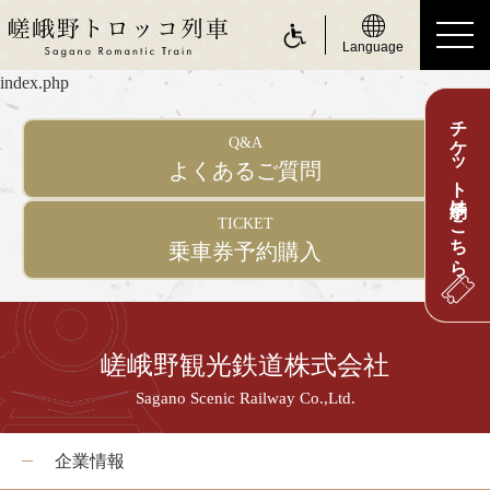
Language
index.php
チケット予約はこちら
ride a Sagano Romantic Train
Q&A
トロッコに乗る
よくあるご質問
運行日のご案内
TICKET
乗車券予約購入
時刻表のご案内
運賃・乗車券のご案内
座席のご案内
嵯峨野観光鉄道株式会社
お身体の不自由なお客さまへ
Sagano Scenic Railway Co.,Ltd.
about Sagano Romantic Train
嵯峨野トロッコについて
企業情報