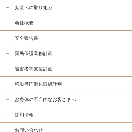
安全への取り組み
嵯峨野トロッコ列車とは
季節ごとの楽しみ方
会社概要
ツアー紹介
安全報告書
よくあるご質問
国民保護業務計画
お知らせ
station information
被害者等支援計画
各駅情報
移動等円滑化取組計画
各駅情報一覧
お身体の不自由なお客さまへ
トロッコ嵯峨駅
トロッコ嵐山駅
採用情報
トロッコ保津峡駅
お問い合わせ