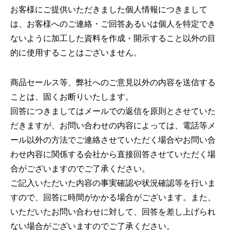
お客様にご提供いただきました個人情報につきまして
嵯峨野トロッコ列車とは
は、お客様へのご連絡・ご回答あるいは個人を特定でき
季節ごとの楽しみ方
ないように加工した資料を作成・開示すること以外の目
的に使用することはございません。
ツアー紹介
よくあるご質問
商品セールス等、弊社へのご意見以外の内容を送信する
お知らせ
ことは、固くお断りいたします。
station information
回答につきましてはメールでの返信を原則とさせていた
各駅情報
だきますが、お問い合わせの内容によっては、電話等メ
ール以外の方法でご連絡させていただく場合やお問い合
わせ内容に関係する会社から直接回答させていただく場
各駅情報一覧
合がございますのでご了承ください。
トロッコ嵯峨駅
ご記入いただいた内容の事実確認や状況確認等を行いま
すので、回答に時間がかかる場合がございます。また、
トロッコ嵐山駅
いただいたお問い合わせに対して、回答を差し上げられ
トロッコ保津峡駅
ない場合がございますのでご了承ください。