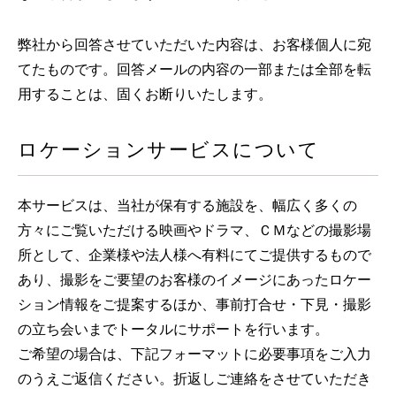
トロッコ亀岡駅
tourist attractions
弊社から回答させていただいた内容は、お客様個人に宛
周辺観光スポット
てたものです。回答メールの内容の一部または全部を転
用することは、固くお断りいたします。
周辺観光スポット一覧
ロケーションサービスについて
嵯峨エリア
嵐山エリア
本サービスは、当社が保有する施設を、幅広く多くの
保津峡エリア
方々にご覧いただける映画やドラマ、ＣＭなどの撮影場
所として、企業様や法人様へ有料にてご提供するもので
亀岡エリア
あり、撮影をご要望のお客様のイメージにあったロケー
ション情報をご提案するほか、事前打合せ・下見・撮影
の立ち会いまでトータルにサポートを行います。
チケット予約はこちら
ご希望の場合は、下記フォーマットに必要事項をご入力
のうえご返信ください。折返しご連絡をさせていただき