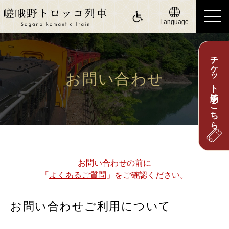
Language
チケット予約はこちら
ride a Sagano Romantic Train
トロッコに乗る
お問い合わせ
運行日のご案内
時刻表のご案内
運賃・乗車券のご案内
座席のご案内
お問い合わせの前に
「
よくあるご質問
」をご確認ください。
お身体の不自由なお客さまへ
about Sagano Romantic Train
お問い合わせご利用について
嵯峨野トロッコについて