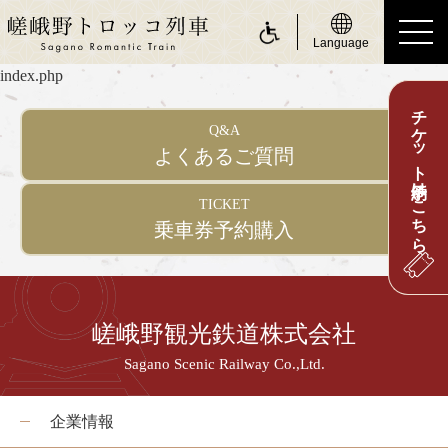
Language
index.php
チケット予約はこちら
ride a Sagano Romantic Train
Q&A
トロッコに乗る
よくあるご質問
運行日のご案内
TICKET
乗車券予約購入
時刻表のご案内
運賃・乗車券のご案内
座席のご案内
嵯峨野観光鉄道株式会社
お身体の不自由なお客さまへ
Sagano Scenic Railway Co.,Ltd.
about Sagano Romantic Train
嵯峨野トロッコについて
企業情報