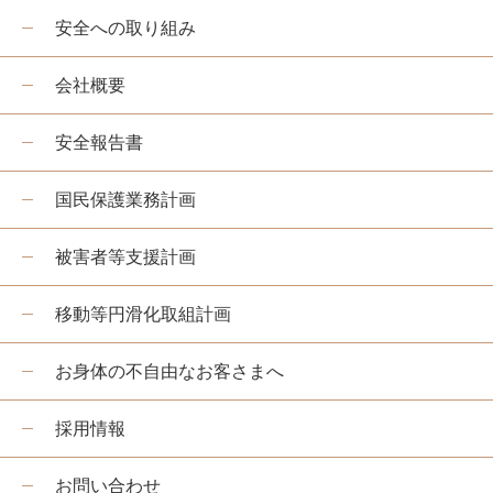
安全への取り組み
嵯峨野トロッコ列車とは
季節ごとの楽しみ方
会社概要
ツアー紹介
安全報告書
よくあるご質問
国民保護業務計画
お知らせ
station information
被害者等支援計画
各駅情報
移動等円滑化取組計画
各駅情報一覧
お身体の不自由なお客さまへ
トロッコ嵯峨駅
トロッコ嵐山駅
採用情報
トロッコ保津峡駅
お問い合わせ