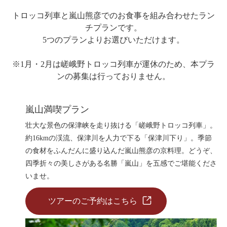
トロッコ亀岡駅
トロッコ列車と嵐山熊彦でのお食事を組み合わせたラン
tourist attractions
チプランです。
周辺観光スポット
5つのプランよりお選びいただけます。
※1月・2月は嵯峨野トロッコ列車が運休のため、本プラ
周辺観光スポット一覧
ンの募集は行っておりません。
嵯峨エリア
嵐山エリア
嵐山満喫プラン
壮大な景色の保津峡を走り抜ける「嵯峨野トロッコ列車」。
保津峡エリア
約16kmの渓流、保津川を人力で下る「保津川下り」。季節
亀岡エリア
の食材をふんだんに盛り込んだ嵐山熊彦の京料理。どうぞ、
四季折々の美しさがある名勝「嵐山」を五感でご堪能くださ
いませ。
チケット予約はこちら
ツアーのご予約はこちら