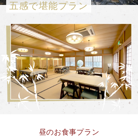
五感で堪能プラン
嵯峨野トロッコ列車とは
季節ごとの楽しみ方
ツアー紹介
よくあるご質問
お知らせ
station information
各駅情報
各駅情報一覧
トロッコ嵯峨駅
トロッコ嵐山駅
トロッコ保津峡駅
昼のお食事プラン