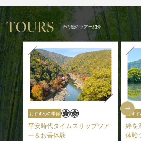
その他のツアー紹介
おすすめの季節
おすす
平安時代タイムスリップツア
絆を
ー
＆お香体験
体験