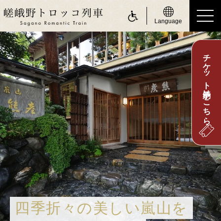
Language
チケット予約はこちら
ride a Sagano Romantic Train
トロッコに乗る
運行日のご案内
時刻表のご案内
運賃・乗車券のご案内
座席のご案内
お身体の不自由なお客さまへ
about Sagano Romantic Train
嵯峨野トロッコについて
四季折々の美しい嵐山を