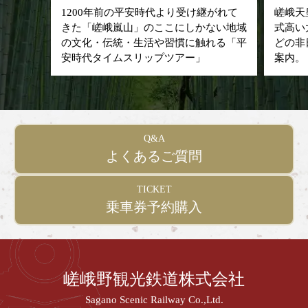
1200年前の平安時代より受け継がれて
嵯峨天
きた「嵯峨嵐山」のここにしかない地域
式高い
の文化・伝統・生活や習慣に触れる「平
どの非
安時代タイムスリップツアー」
案内。
Q&A
よくあるご質問
TICKET
乗車券予約購入
嵯峨野観光鉄道株式会社
Sagano Scenic Railway Co.,Ltd.