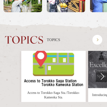
Sagano Audio Guide app
รถไฟ Sagano Romantic Train
วิธีเพลิดเพลินในแต่ละฤดู
แนะนำทัวร์
คำถามที่พบบ่อย
TOPICS
ประกาศ
station information
ข้อมูลแต่ละสถานี
ข้อมูลสถานีทั้งหมด
สถานี Torokko Saga
สถานี Torokko Arashiyama
Access to Torokko-Saga Sta./Torokko-
Introducing
Kameoka Sta.
สถานี Torokko Hozukyo