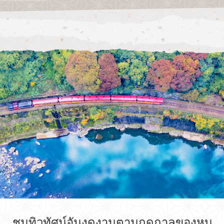
ชมทิวทัศน์อันงดงามตามฤดูกาลของหุบ