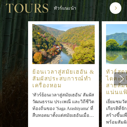
ทัวร์แนะนำ
ย้อนเวลาสู่สมัยเฮอัน &
ทัวร์สุด
สัมผัสประสบการณ์ทำ
ไดคะคุจ
เครื่องหอม
สายสัมพ
แน่นแฟ
'ทัวร์ย้อนเวลาสู่สมัยเฮอัน' สัมผัส
วัฒนธรรม ประเพณี และวิถีชีวิต
เยี่ยมชมวั
ท้องถิ่นของ 'Saga Arashiyama' ที่
เกียรติที่
สืบทอดมาตั้งแต่สมัยเฮอันเมื่อ
สร้างขึ้นเ
1,200 ปีก่อน
พร้อมสัมผ