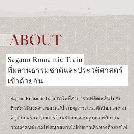
สถานี Torokko Kameoka
tourist attractions
สถานที่ท่องเที่ยวใกล้เคียง
สถานที่ท่องเที่ยวใกล้เคียงทั้งหมด
บริเวณ Saga
Sagano Romantic Train
บริเวณ Arashiyama
ที่ผสานธรรมชาติและประวัติศาสตร์
บริเวณ Hozukyo
เข้าด้วยกัน
บริเวณ Kameoka
Sagano Romantic Train รถไฟที่สามารถเพลิดเพลินไปกับ
ทิวทัศน์อันงดงามของแม่น้ำโฮซุกาวะและทัศนียภาพตาม
จองตั๋วได้ที่นี่
ฤดูกาล พร้อมด้วยการต้อนรับอย่างอบอุ่นจากพนักงาน
รวมถึงคนขับรถไฟ สนุกสนานไปกับการเดินทางด้วยรถไฟ