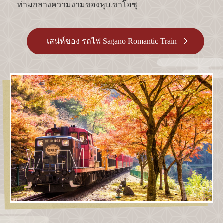
ท่ามกลางความงามของหุบเขาโฮซุ
เสน่ห์ของ รถไฟ Sagano Romantic Train