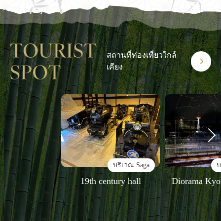
สถานที่ท่องเที่ยวใกล้
เคียง
บริเวณ Saga
บ
19th century hall
Diorama Kyo