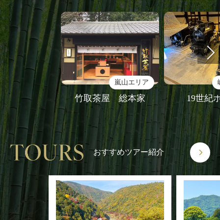
嵐山エリア
竹取茶屋 総本家
19世紀
おすすめツアー紹介