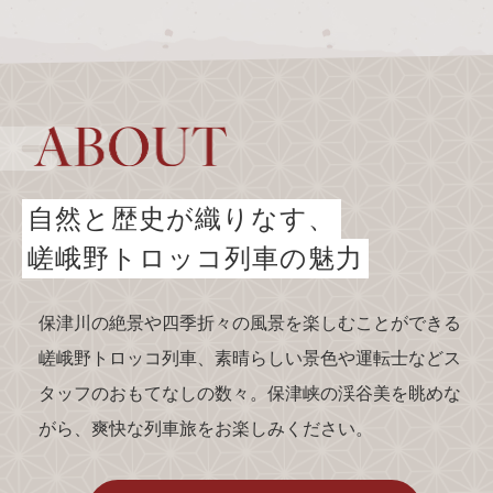
トロッコ亀岡駅
tourist attractions
周辺観光スポット
周辺観光スポット一覧
嵯峨エリア
自然と歴史が織りなす、
嵐山エリア
嵯峨野トロッコ列車の魅力
保津峡エリア
亀岡エリア
保津川の絶景や四季折々の風景を楽しむことができる
嵯峨野トロッコ列車、素晴らしい景色や運転士などス
タッフのおもてなしの数々。保津峡の渓谷美を眺めな
チケット予約はこちら
がら、爽快な列車旅をお楽しみください。