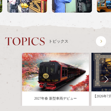
音声ガイド
ON THE TRIP
嵯峨野トロッコ列車とは
季節ごとの楽しみ方
ツアー紹介
よくあるご質問
トピックス
お知らせ
station information
各駅情報
各駅情報一覧
トロッコ嵯峨駅
トロッコ嵐山駅
【2026年
2027年春 新型車両デビュー
トロッコ保津峡駅