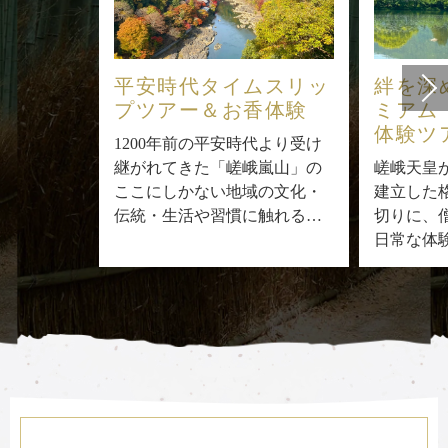
平安時代タイムスリッ
絆を深
プツアー
＆お香体験
ミアム
体験ツ
1200年前の平安時代より受け
継がれてきた「嵯峨嵐山」の
嵯峨天皇
ここにしかない地域の文化・
建立した
伝統・生活や習慣に触れる
切りに、
「平安時代タイムスリップツ
日常な体
アー」
のご案内