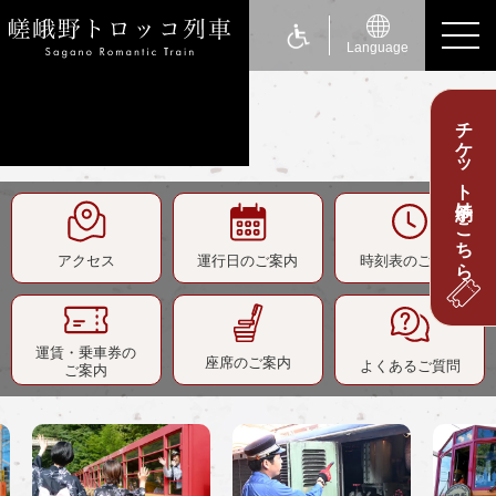
Language
チケット予約はこちら
ride a Sagano Romantic Train
トロッコに乗る
運行日のご案内
アクセス
運行日のご案内
時刻表のご案内
時刻表のご案内
運賃・乗車券のご案内
座席のご案内
運賃・乗車券の
座席のご案内
よくあるご質問
ご案内
お身体の不自由なお客さまへ
about Sagano Romantic Train
嵯峨野トロッコについて